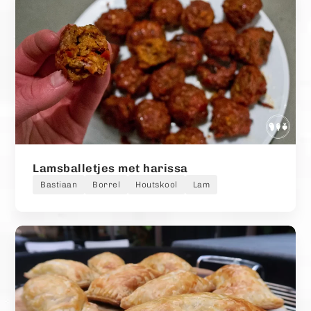
Lamsballetjes met harissa
Bastiaan
Borrel
Houtskool
Lam