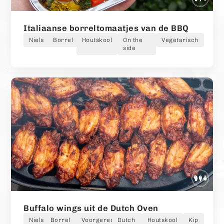
Italiaanse borreltomaatjes van de BBQ
Niels
Borrel
Houtskool
On the
Vegetarisch
side
Buffalo wings uit de Dutch Oven
Niels
Borrel
Voorgerecht
Dutch
Houtskool
Kip