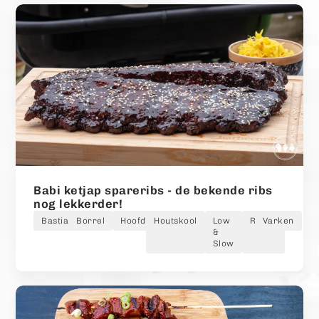
Babi ketjap spareribs - de bekende ribs
nog lekkerder!
Bastiaan
Borrel
Hoofdgerecht
Houtskool
Low
Roken
Varken
&
Slow