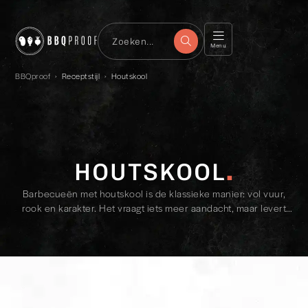
Menu
BBQproof
›
Receptstijl
›
Houtskool
HOUTSKOOL
Barbecueën met houtskool is de klassieke manier: vol vuur,
rook en karakter. Het vraagt iets meer aandacht, maar levert
ook die unieke smaakbeleving op waar veel liefhebbers voor
gaan.