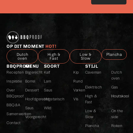
het
privacybeleid
*
OP DIT MOMENT
HOT!
Dutch
High &
Low &
Plancha
oven
Fast
Slow
BBQPROOF
MENU
SOORT
STIJL
Recepten
Bijgerecht
Kalf
Kip
Caveman
Dutch
oven
Inspiratie
Borrel
Lam
Rund
Elektrisch
Gas
Over
Dessert
Saus
Varken
BBQproof
High &
Houtskool
Hoofdgerecht
Vegetarisch
Vis
Fast
BBQ&A
Saus
Wild
Low &
On the
Samenwerken
Voorgerecht
Slow
side
Contact
Plancha
Roken