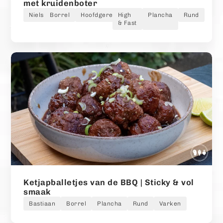
met kruidenboter
Niels
Borrel
Hoofdgerecht
High
Plancha
Rund
& Fast
Ketjapballetjes van de BBQ | Sticky & vol
smaak
Bastiaan
Borrel
Plancha
Rund
Varken