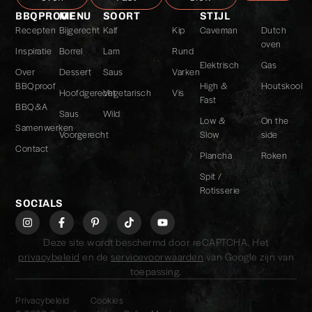
BBQPROOF
MENU
SOORT
STIJL
Recepten
Bijgerecht
Kalf
Kip
Caveman
Dutch
oven
Inspiratie
Borrel
Lam
Rund
Elektrisch
Gas
Over
Dessert
Saus
Varken
BBQproof
High &
Houtskool
Hoofdgerecht
Vegetarisch
Vis
Fast
BBQ&A
Saus
Wild
Low &
On the
Samenwerken
Voorgerecht
Slow
side
Contact
Plancha
Roken
Spit /
Rotisserie
SOCIALS
Deze site wordt beschermd door reCAPTCHA. Het
privacybeleid
en de
servicevoorwaarden
van Google zijn van
toepassing.
Privacybeleid
Cookies