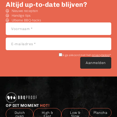
Altijd up-to-date blijven?
Nieuwe recepten
Handige tips
Ultieme BBQ-hacks
Voornaam
*
E-
mailadres
*
Akkoord
Ik ga akkoord met het
privacybeleid
*
met
het
privacybeleid
*
OP DIT MOMENT
HOT!
Dutch
High &
Low &
Plancha
oven
Fast
Slow