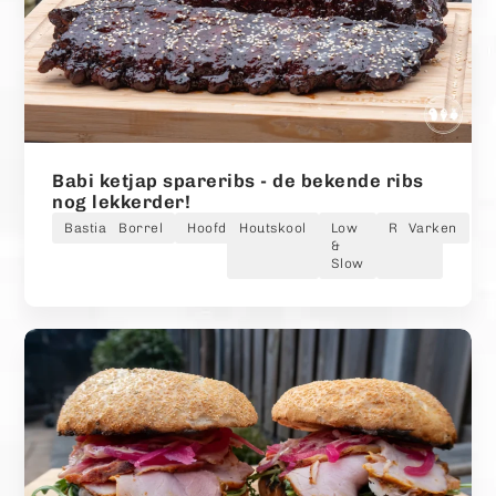
Babi ketjap spareribs - de bekende ribs
nog lekkerder!
Bastiaan
Borrel
Hoofdgerecht
Houtskool
Low
Roken
Varken
&
Slow