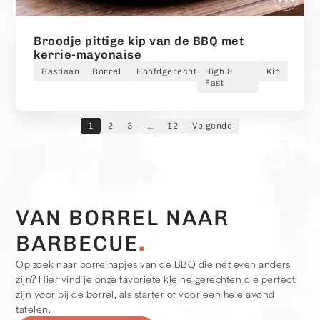
Broodje pittige kip van de BBQ met
kerrie-mayonaise
Bastiaan
Borrel
Hoofdgerecht
High &
Kip
Fast
1
2
3
…
12
Volgende
VAN BORREL NAAR
BARBECUE
Op zoek naar borrelhapjes van de BBQ die nét even anders
zijn? Hier vind je onze favoriete kleine gerechten die perfect
zijn voor bij de borrel, als starter of voor een hele avond
tafelen.