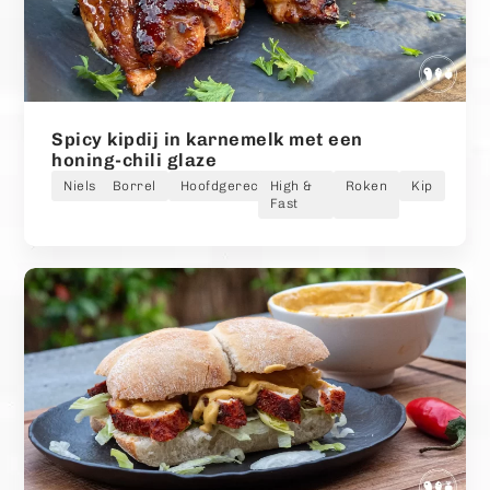
Spicy kipdij in karnemelk met een
honing-chili glaze
Niels
Borrel
Hoofdgerecht
High &
Roken
Kip
Fast