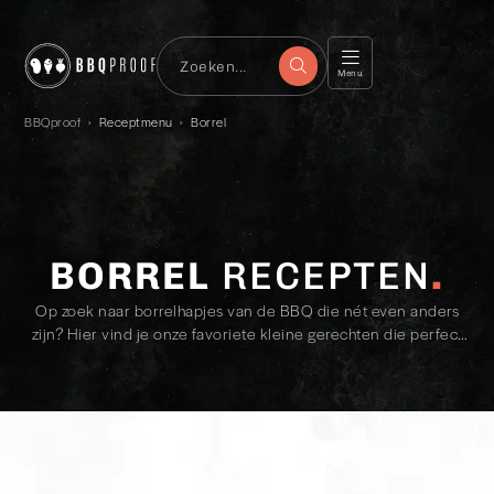
Menu
BBQproof
›
Receptmenu
›
Borrel
BORREL
RECEPTEN
Op zoek naar borrelhapjes van de BBQ die nét even anders
zijn? Hier vind je onze favoriete kleine gerechten die perfect
zijn voor bij de borrel, als starter of voor een hele avond
tafelen.