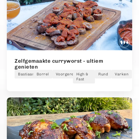
Zelfgemaakte curryworst - ultiem
genieten
Bastiaan
Borrel
Voorgerecht
High &
Rund
Varken
Fast