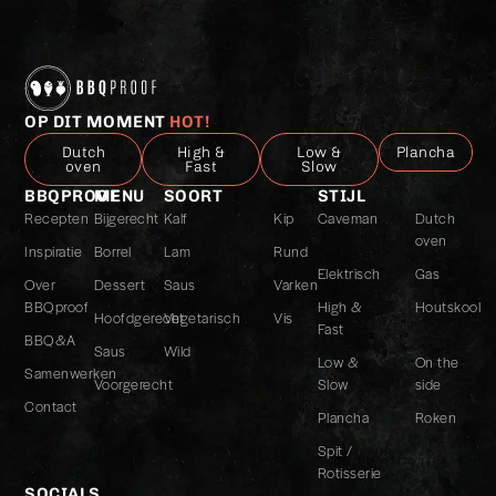
*
OP DIT MOMENT
HOT!
Dutch
High &
Low &
Plancha
oven
Fast
Slow
BBQPROOF
MENU
SOORT
STIJL
Recepten
Bijgerecht
Kalf
Kip
Caveman
Dutch
oven
Inspiratie
Borrel
Lam
Rund
Elektrisch
Gas
Over
Dessert
Saus
Varken
BBQproof
High &
Houtskool
Hoofdgerecht
Vegetarisch
Vis
Fast
BBQ&A
Saus
Wild
Low &
On the
Samenwerken
Voorgerecht
Slow
side
Contact
Plancha
Roken
Spit /
Rotisserie
SOCIALS