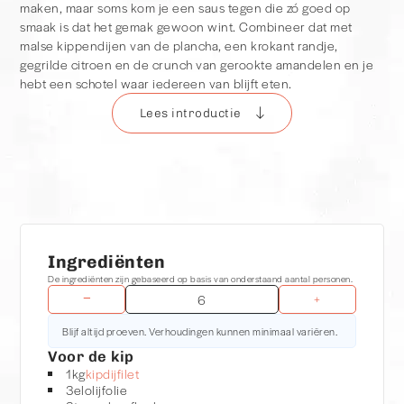
maken, maar soms kom je een saus tegen die zó goed op
smaak is dat het gemak gewoon wint. Combineer dat met
malse kippendijen van de plancha, een krokant randje,
gegrilde citroen en de crunch van gerookte amandelen en je
hebt een schotel waar iedereen van blijft eten.
Lees introductie
Waarom deze piri piri kipschotel zo goed werkt
Wat deze schotel bijzonder maakt, is de balans tussen
eenvoud en smaak. De basis bestaat uit sappige kippendijen
die worden gemarineerd met een handvol kruiden.
Vervolgens krijgt de kip op de plancha een mooi krokant
korstje. De piri piri saus zorgt voor pit, terwijl de gegrilde
citroen het gerecht fris
Ingrediënten
houdt.
De ingrediënten zijn gebaseerd op basis van onderstaand aantal personen.
−
+
De eerste hap zegt eigenlijk alles. Malse kip met een krokant
Blijf altijd proeven. Verhoudingen kunnen minimaal variëren.
randje van de plancha, gevolgd door de pit van de piri piri
Voor de kip
saus. Dan komt ineens de crunch van de gerookte amandelen
1
kg
kipdijfilet
voorbij en precies op het moment dat het wat rijker wordt,
3
el
olijfolie
zorgt de gegrilde citroen weer voor frisheid. Het klinkt