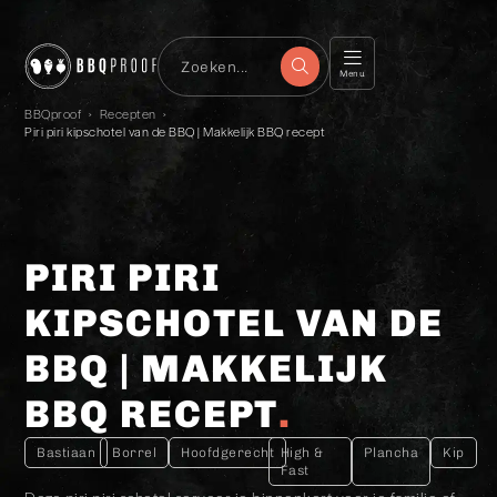
Menu
BBQproof
›
Recepten
›
Piri piri kipschotel van de BBQ | Makkelijk BBQ recept
PIRI PIRI
KIPSCHOTEL VAN DE
BBQ | MAKKELIJK
BBQ RECEPT
Bastiaan
Borrel
Hoofdgerecht
High &
Plancha
Kip
Fast