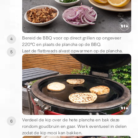
Bereid de BBQ voor op direct grillen op ongeveer
4
220°C en plaats de plancha op de BBQ.
Laat de flatbreads alvast opwarmen op de plancha.
5
De schotel
Ik serveer deze piri piri kip het liefst op een grote schaal met
warm flatbread. Niet alleen omdat het er gezellig uitziet, maar
ook omdat het perfect werkt wanneer je met vrienden of
familie aan tafel zit. Iedereen kan zelf wat kip pakken, een
stukje flatbread afscheuren en zijn eigen combinatie maken.
Precies het soort eten waar je ongemerkt van blijft eten.
Verdeel de kip over de hete plancha en bak deze
6
rondom goudbruin en gaar. Werk eventueel in delen
zodat de kip mooi kan bakken.