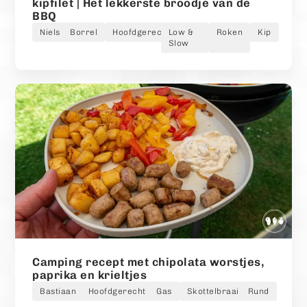
kipfilet | Het lekkerste broodje van de
BBQ
Niels
Borrel
Hoofdgerecht
Low &
Roken
Kip
Slow
Camping recept met chipolata worstjes,
paprika en krieltjes
Bastiaan
Hoofdgerecht
Gas
Skottelbraai
Rund