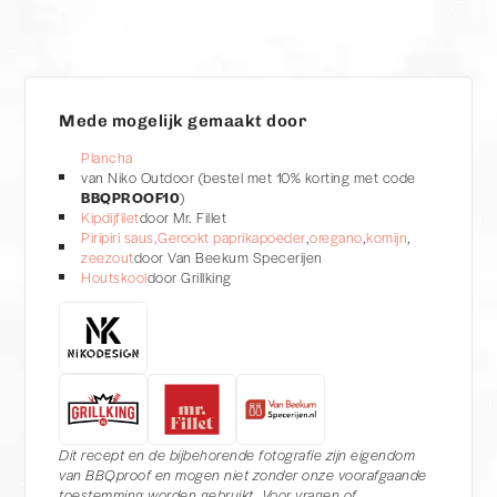
Mede mogelijk gemaakt door
Plancha
van Niko Outdoor (bestel met 10% korting met code
BBQPROOF10
)
Kipdijfilet
door Mr. Fillet
Piripiri saus,
Gerookt paprikapoeder
,
oregano
,
komijn
,
zeezout
door Van Beekum Specerijen
Houtskool
door Grillking
Dit recept en de bijbehorende fotografie zijn eigendom
van BBQproof en mogen niet zonder onze voorafgaande
toestemming worden gebruikt. Voor vragen of