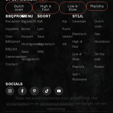
Dutch
High &
Low &
Plancha
oven
Fast
Slow
BBQPROOF
MENU
SOORT
STIJL
Recepten
Bijgerecht
Kalf
Kip
Caveman
Dutch
oven
Inspiratie
Borrel
Lam
Rund
Elektrisch
Gas
Over
Dessert
Saus
Varken
BBQproof
High &
Houtskool
Hoofdgerecht
Vegetarisch
Vis
Fast
BBQ&A
Saus
Wild
Low &
On the
Samenwerken
Voorgerecht
Slow
side
Contact
Plancha
Roken
Spit /
Rotisserie
SOCIALS
Deze site wordt beschermd door reCAPTCHA. Het
privacybeleid
en de
servicevoorwaarden
van Google zijn van
toepassing.