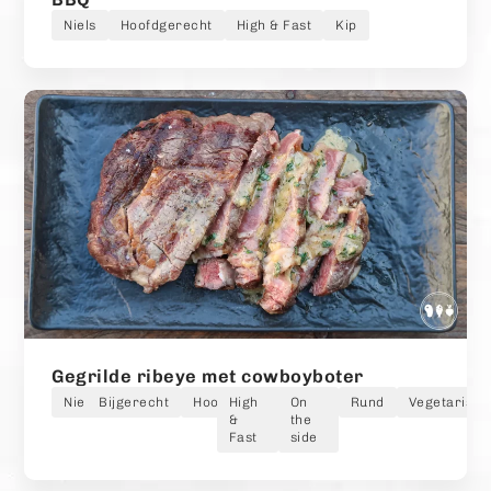
Niels
Hoofdgerecht
High & Fast
Kip
Gegrilde ribeye met cowboyboter
Niels
Bijgerecht
Hoofdgerecht
High
On
Rund
Vegetarisch
&
the
Fast
side