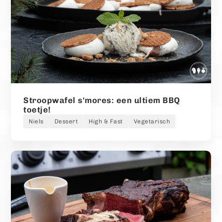
Stroopwafel s'mores: een ultiem BBQ
toetje!
Niels
Dessert
High & Fast
Vegetarisch