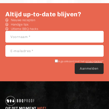
Altijd up-to-date blijven?
Nieuwe recepten
Handige tips
Ultieme BBQ-hacks
Voornaam
*
E-
mailadres
*
Akkoord
Ik ga akkoord met het
privacybeleid
*
met
het
privacybeleid
*
OP DIT MOMENT
HOT!