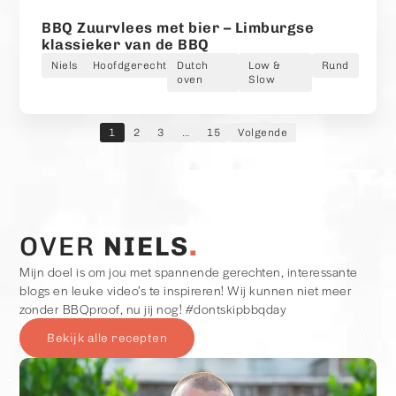
BBQ Zuurvlees met bier – Limburgse
klassieker van de BBQ
Niels
Hoofdgerecht
Dutch
Low &
Rund
oven
Slow
1
2
3
…
15
Volgende
OVER
NIELS
Mijn doel is om jou met spannende gerechten, interessante
blogs en leuke video’s te inspireren! Wij kunnen niet meer
zonder BBQproof, nu jij nog! #dontskipbbqday
Bekijk alle recepten