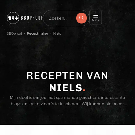
Menu
BBQproof
›
Receptmaker
›
Niels
RECEPTEN VAN
NIELS
Mijn doel is om jou met spannende gerechten, interessante
blogs en leuke video’s te inspireren! Wij kunnen niet meer
zonder BBQproof, nu jij nog! #dontskipbbqday