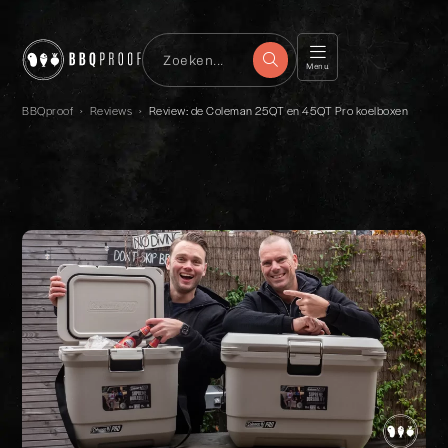
Menu
BBQproof
›
Reviews
›
Review: de Coleman 25QT en 45QT Pro koelboxen