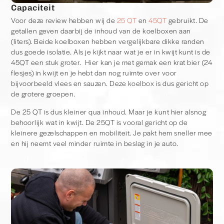
Capaciteit
Voor deze review hebben wij de
25 QT
en
45QT
gebruikt. De
getallen geven daarbij de inhoud van de koelboxen aan
(liters). Beide koelboxen hebben vergelijkbare dikke randen
dus goede isolatie. Als je kijkt naar wat je er in kwijt kunt is de
45QT een stuk groter. Hier kan je met gemak een krat bier (24
flesjes) in kwijt en je hebt dan nog ruimte over voor
bijvoorbeeld vlees en sauzen. Deze koelbox is dus gericht op
de grotere groepen.
De 25 QT is dus kleiner qua inhoud. Maar je kunt hier alsnog
behoorlijk wat in kwijt. De 25QT is vooral gericht op de
kleinere gezelschappen en mobiliteit. Je pakt hem sneller mee
en hij neemt veel minder ruimte in beslag in je auto.