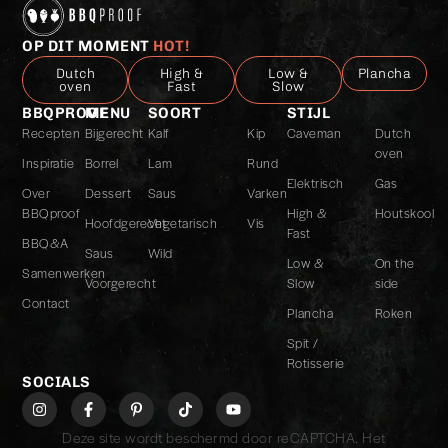
OP DIT MOMENT
HOT!
Dutch
High &
Low &
Plancha
oven
Fast
Slow
BBQPROOF
MENU
SOORT
STIJL
Recepten
Bijgerecht
Kalf
Kip
Caveman
Dutch
oven
Inspiratie
Borrel
Lam
Rund
Elektrisch
Gas
Over
Dessert
Saus
Varken
BBQproof
High &
Houtskool
Hoofdgerecht
Vegetarisch
Vis
Fast
BBQ&A
Saus
Wild
Low &
On the
Samenwerken
Voorgerecht
Slow
side
Contact
Plancha
Roken
Spit /
Rotisserie
SOCIALS
Deze site wordt beschermd door reCAPTCHA. Het