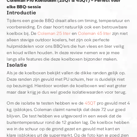
Coleman Pro Koelboxen (25QT & 45QT) – Perfect voor
elke BBQ-sessie
Introductie
Tijdens een goede BBQ draait alles om timing, temperatuur en
voorbereiding. En daar hoort natuurlijk ook een betrouwbare
koelbox bij. De
Coleman 25 liter
en
Coleman 45 liter
zijn niet
alleen stevige outdoor koelers, het zijn ook perfecte
hulpmiddelen voor ons BBQ’ers die hun vlees en bier veilig
en koud willen houden. In deze review nemen we je mee
langs alle features die deze koelboxen bijzonder maken.
Isolatie
Als je de koelboxen bekijkt vallen de dikke randen gelijk op.
Deze randen zijn gevuld met PU schuim, hier is duidelijk niet
op bezuinigd. Hierdoor worden de koelboxen wel wat groter
maar daar krijg je dus wel goede isolatiewaarden voor terug.
Om de isolatie te testen hebben we de
45QT
pro gevuld met 4
kg. ijsblokjes. Coleman claimt namelijk dat deze 72 uur goed
blijven. De test hebben we uitgevoerd in een week dat de
buitentemperatuur rond de 12 graden lag. De koelbox hebben
we in de schuur op de grond gezet en gevuld met kant en
klare ijsblokjes uit de supermarkt. Op de foto kan je goed zien