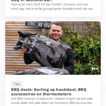
Toen ik de Carri Chef 50 van CADAC | Dometic voor het
eerst zag, had ik eerlijk gezegd geen duidelijk beeld van wat
het precies was. Vrienden om mij heen hadden het altijd
over een CADAC als een skottelbraai. Maar toen ik de Carri
Chef zag, dacht ik juist: dit lijkt toch gewoon op een BBQ?
Dat maakte mij nieuwsgierig. Is het een barbecue? Een
skottelbraai? Of misschien allebei? Na meerdere keren
gebruiken, van het grillen van een flinke ribeye tot het roken
van zalm met een rookbox, heb ik inmiddels een goed beeld
van wat deze CADAC nu eigenlijk is. En ik moet zeggen: hij
heeft me op meerdere punten verrast.
Tips
BBQ deals: Korting op houtskool, BBQ
accessoires en thermometers
Het BBQ-seizoen is begonnen. Daarom mogen wij een paar
mooie deals met jullie delen op houtskool, BBQ-accessoires