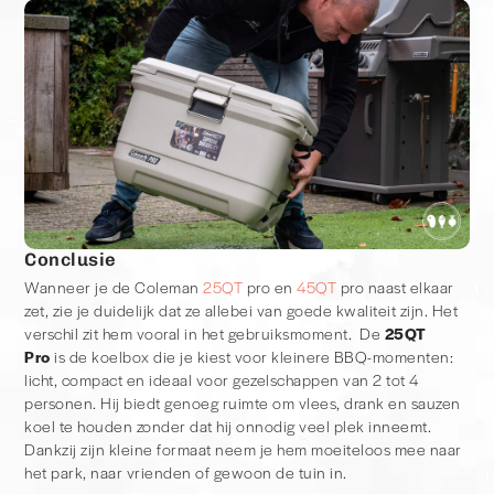
Conclusie
Wanneer je de Coleman
25QT
pro en
45QT
pro naast elkaar
zet, zie je duidelijk dat ze allebei van goede kwaliteit zijn. Het
verschil zit hem vooral in het gebruiksmoment. De
25QT
Pro
is de koelbox die je kiest voor kleinere BBQ-momenten:
licht, compact en ideaal voor gezelschappen van 2 tot 4
personen. Hij biedt genoeg ruimte om vlees, drank en sauzen
koel te houden zonder dat hij onnodig veel plek inneemt.
Dankzij zijn kleine formaat neem je hem moeiteloos mee naar
het park, naar vrienden of gewoon de tuin in.