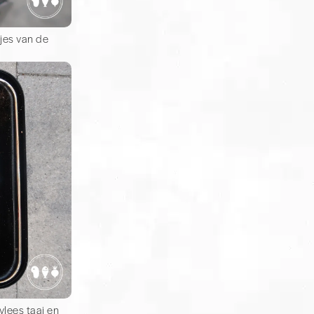
sjes van de
vlees taai en