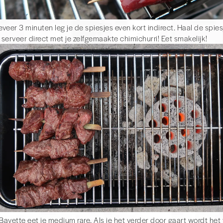
veer 3 minuten leg je de spiesjes even kort indirect. Haal de spie
serveer direct met je zelfgemaakte chimichurri! Eet smakelijk!
 Bavette eet je medium rare. Als je het verder door gaart wordt het 