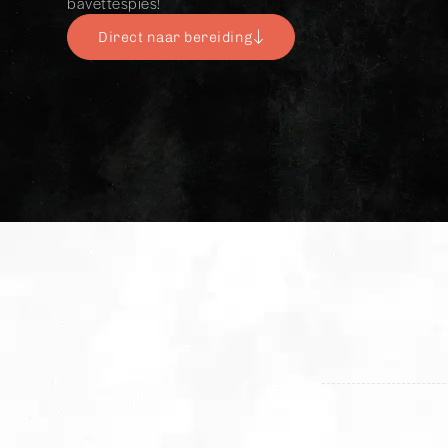
bavettespies!
Direct naar bereiding