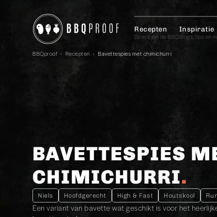
Recepten
Inspiratie
Direct van de BBQ
Blogs, tips en 
BBQproof
›
Recepten
›
Bavettespies met chimichurri
BAVETTESPIES M
CHIMICHURRI
Niels
Hoofdgerecht
High & Fast
Houtskool
Ru
Een variant van bavette wat geschikt is voor het heerlij