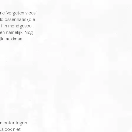
ie ‘vergeten vlees’
eld ossenhaas (die
 fijn mondgevoel.
wen namelijk. Nog
ijk maximaal
 hebben we een
tespies. Naast de
us die de
an beter tegen
us ook niet