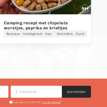
Camping recept met chipolata
worstjes, paprika en krieltjes
Bastiaan
Hoofdgerecht
Gas
Skottelbraai
Rund
E-
mailadres
*
Ik ga akkoord met het
privacybeleid
*