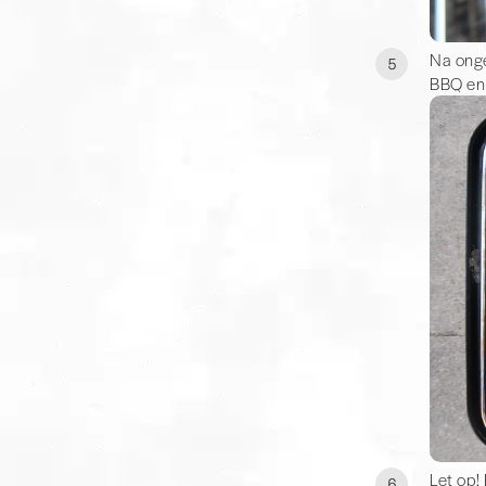
Na onge
5
BBQ en 
Let op!
6