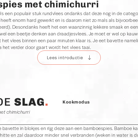
spies met chimichurri
ls een populair stuk rundvlees ondanks dat deze nog in de categor
l heeft enorm hard gewerkt en is daarom niet zo mals als bijvoorbe
teerd). Desondanks heeft het een waanzinnig lekkere smaak en een
d wel een beetje denken aan draadjesvlees. Je moet er wel op kau
t het vlees binnen een paar minuten klaar is. Je eet bavette namel
 het verder door gaart wordt het vlees taai.
Lees introductie
recept
met bavette hebben en we nog volop in de nazomer zitten,
t geschikt is voor het heerlijke vakantiegevoel, namelijk de bavet
 serveren we ook onze zelfgemaakte chimichurri! Een Argentijnse sa
leen maar versterkt in plaats van maskeert. Dubbel plezier dus!
DE
SLAG
Kookmodus
et chimichurri
e bavette in blokjes en rijg deze aan een bamboespies. Bamboe k
 hitte en zal daardoor minder snel verbranden (weken in water is d