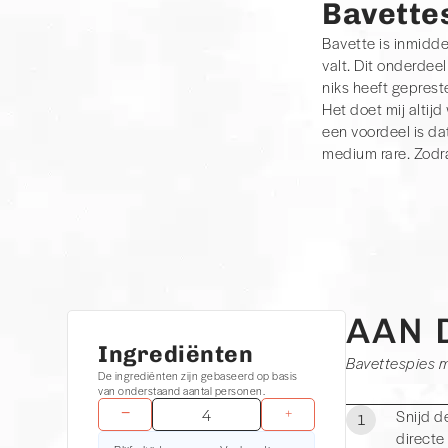
Bavette
Bavette is inmidde
valt. Dit onderdee
niks heeft gepres
Het doet mij altij
een voordeel is da
medium rare. Zodra
Chimichurri
Omdat we al een
variant bedacht wa
heerlijke spiesjes
rundvlees smaak al
AAN 
Ingrediënten
Bavettespies m
De ingrediënten zijn gebaseerd op basis
van onderstaand aantal personen.
−
+
Snijd d
1
directe