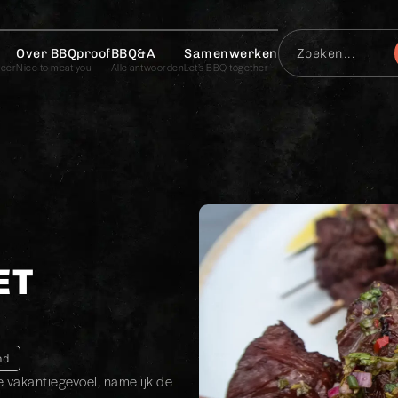
Over BBQproof
BBQ&A
Samenwerken
meer
Nice to meat you
Alle antwoorden
Let’s BBQ together
ET
nd
ke vakantiegevoel, namelijk de