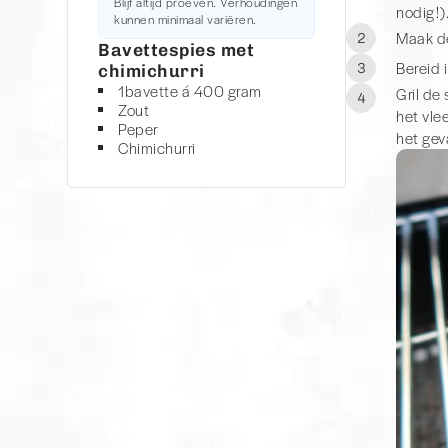
Blijf altijd proeven. Verhoudingen
nodig!)
kunnen minimaal variëren.
Maak de
2
Bavettespies met
Bereid 
3
chimichurri
1
bavette á 400 gram
Gril de
4
Zout
het vlee
Peper
het geva
Chimichurri