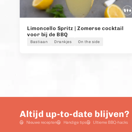
Limoncello Spritz | Zomerse cocktail
voor bij de BBQ
Bastiaan
Drankjes
On the side
Altijd up-to-date blijven?
Nieuwe recepten
Handige tips
Ultieme BBQ-hacks