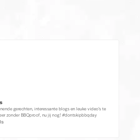
s
nende gerechten, interessante blogs en leuke video’s te
 meer zonder BBQproof, nu jij nog! #dontskipbbqday
ls