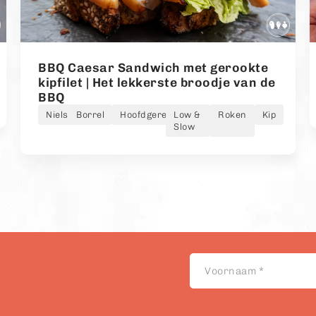
BBQ Caesar Sandwich met gerookte
kipfilet | Het lekkerste broodje van de
BBQ
Niels
Borrel
Hoofdgerecht
Low &
Roken
Kip
Slow
Voornaam
*
Akkoord