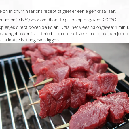
.
 chimichurri naar ons recept of geef er een eigen draai aan!
intussen je BBQ voor om direct te grillen op ongeveer 200°C.
 spiesjes direct boven de kolen. Draai het vlees na ongeveer 1 minu
s aangebakken is. Let hierbij op dat het vlees niet plakt aan je roos
l is laat je het nog even liggen.