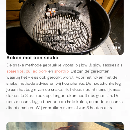
Roken met een snake
De snake methode gebruik je vooral bij low & slow sessies als
spareribs
,
pulled pork
en
shortrib
! Dit zijn de gerechten
waarbij het vlees ook gerookt wordt. Voor het roken met de
snake methode adviseren wij houtchunks. De houtchunks leg
je aan het begin van de snake. Het vlees neemt namelijk maar
de eerste 3 uur rook op, langer roken heeft dus geen zin. De
eerste chunk leg je bovenop de hete kolen, de andere chunks
direct erachter. Wij gebruiken meestal zo'n 3 houtchunks.