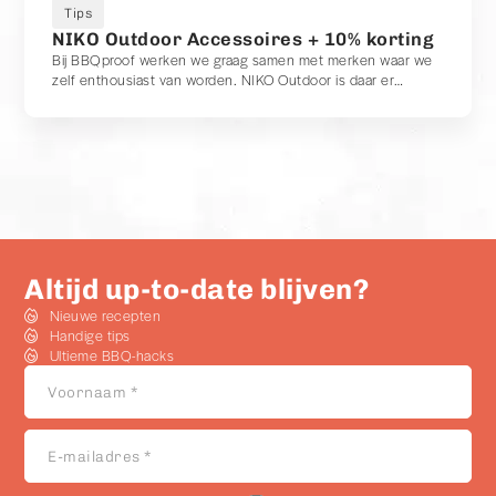
Tips
NIKO Outdoor Accessoires + 10% korting
Bij BBQproof werken we graag samen met merken waar we
zelf enthousiast van worden. NIKO Outdoor is daar er
absoluut één van.
Altijd up-to-date blijven?
Nieuwe recepten
Handige tips
Ultieme BBQ-hacks
Voornaam
*
E-
mailadres
*