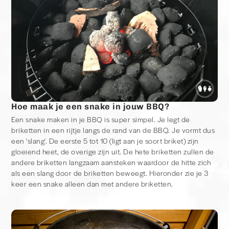
Hoe maak je een snake in jouw BBQ?
Een snake maken in je BBQ is super simpel. Je legt de
briketten in een rijtje langs de rand van de BBQ. Je vormt dus
een 'slang'. De eerste 5 tot 10 (ligt aan je soort briket) zijn
gloeiend heet, de overige zijn uit. De hete briketten zullen de
andere briketten langzaam aansteken waardoor de hitte zich
als een slang door de briketten beweegt. Hieronder zie je 3
keer een snake alleen dan met andere briketten.