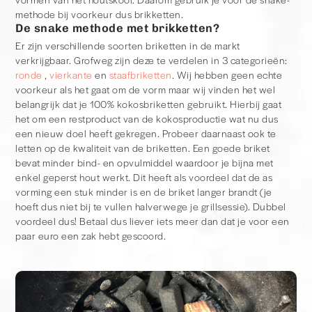
methode bij voorkeur dus brikketten.
De snake methode met brikketten?
Er zijn verschillende soorten briketten in de markt
verkrijgbaar. Grofweg zijn deze te verdelen in 3 categorieën:
ronde
,
vierkante
en
staafbriketten
. Wij hebben geen echte
voorkeur als het gaat om de vorm maar wij vinden het wel
belangrijk dat je 100% kokosbriketten gebruikt. Hierbij gaat
het om een restproduct van de kokosproductie wat nu dus
een nieuw doel heeft gekregen. Probeer daarnaast ook te
letten op de kwaliteit van de briketten. Een goede briket
bevat minder bind- en opvulmiddel waardoor je bijna met
enkel geperst hout werkt. Dit heeft als voordeel dat de as
vorming een stuk minder is en de briket langer brandt (je
hoeft dus niet bij te vullen halverwege je grillsessie). Dubbel
voordeel dus! Betaal dus liever iets meer dan dat je voor een
paar euro een zak hebt gescoord.