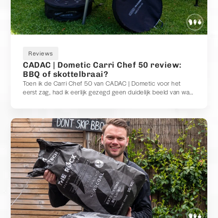
Reviews
CADAC | Dometic Carri Chef 50 review:
BBQ of skottelbraai?
Toen ik de Carri Chef 50 van CADAC | Dometic voor het
eerst zag, had ik eerlijk gezegd geen duidelijk beeld van wat
het precies was. Vrienden om mij heen hadden het altijd
over een CADAC als een skottelbraai. Maar toen ik de Carri
Chef zag, dacht ik juist: dit lijkt toch gewoon op een BBQ?
Dat maakte mij nieuwsgierig. Is het een barbecue? Een
skottelbraai? Of misschien allebei? Na meerdere keren
gebruiken, van het grillen van een flinke ribeye tot het roken
van zalm met een rookbox, heb ik inmiddels een goed beeld
van wat deze CADAC nu eigenlijk is. En ik moet zeggen: hij
heeft me op meerdere punten verrast.