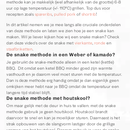
methode kan je makkelijk (wel afhankelijk van de grootte) 6-8
uur op lage temperatuur (+/- 110°C) grillen. Top dus voor
recepten zoals
spareribs
,
pulled pork
of
shortrib
!
In dit artikel nemen we je mee langs alle cruciale onderdelen
van deze methode en laten we zien hoe je een snake kan
maken. Wil je liever kijken hoe wij een snake maken? Check
dan deze video's over de snake met
vierkante
,
ronde
en
staafbriketten
.
De snake methode in een Weber of kamado?
Je gebruikt de snake-methode alleen in een ketel (kettle)
BBQ. Dit omdat een ketel BBQ minder goed zijn warmte
vasthoudt en je daarom veel moet sturen met de temperatuur.
Dan is deze methode erg handig omdat je dan eigenlijk geen
omkijken meer hebt naar je BBQ omdat de temperatuur een
langere tijd stabiel blijft.
De snake methode met houtskool?
Om maar gelijk met de deur in huis te vallen: met de snake
methode gebruik je geen houtskool. Houtskool brandt
daarvoor te snel en kan je moeilijker sturen. Daarnaast is het
strak opbouwen van de slangvorm lastiger door de grillige
vormen van het houtskool. Daarom gebruik je voor de snake-