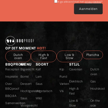
Akkoord
Ik ga akkoord met het
privacybeleid
*
met
het
privacybeleid
*
OP DIT MOMENT
HOT!
Dutch
High &
Low &
Plancha
oven
Fast
Slow
BBQPROOF
MENU
SOORT
STIJL
Recepten
Bijgerecht
Kalf
Kip
Caveman
Dutch
oven
Inspiratie
Borrel
Lam
Rund
Elektrisch
Gas
Over
Dessert
Saus
Varken
BBQproof
High &
Houtskool
Hoofdgerecht
Vegetarisch
Vis
Fast
BBQ&A
Saus
Wild
Low &
On the
Samenwerken
Voorgerecht
Slow
side