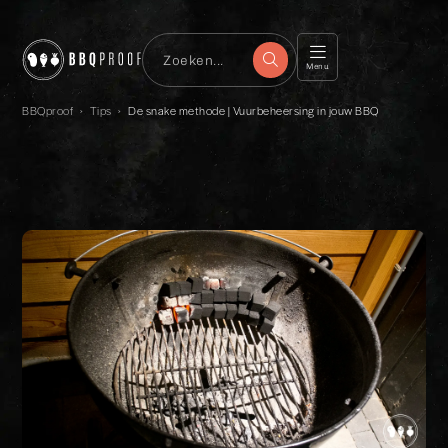
Menu
BBQproof
›
Tips
›
De snake methode | Vuurbeheersing in jouw BBQ