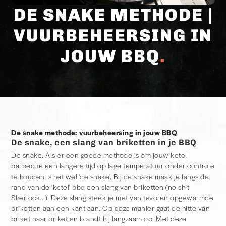
DE SNAKE METHODE |
VUURBEHEERSING IN
JOUW BBQ
De snake methode: vuurbeheersing in jouw BBQ
De snake, een slang van briketten in je BBQ
De snake. Als er een goede methode is om jouw ketel
barbecue een langere tijd op lage temperatuur onder controle
te houden is het wel 'de snake'. Bij de snake maak je langs de
rand van de 'ketel' bbq een slang van briketten (no shit
Sherlock...)! Deze slang steek je met van tevoren opgewarmde
briketten aan een kant aan. Op deze manier gaat de hitte van
briket naar briket en brandt hij langzaam op. Met deze