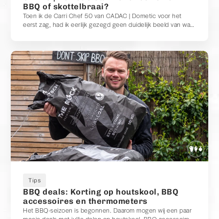
BBQ of skottelbraai?
Toen ik de Carri Chef 50 van CADAC | Dometic voor het
eerst zag, had ik eerlijk gezegd geen duidelijk beeld van wat
het precies was. Vrienden om mij heen hadden het altijd
over een CADAC als een skottelbraai. Maar toen ik de Carri
Chef zag, dacht ik juist: dit lijkt toch gewoon op een BBQ?
Dat maakte mij nieuwsgierig. Is het een barbecue? Een
skottelbraai? Of misschien allebei? Na meerdere keren
gebruiken, van het grillen van een flinke ribeye tot het roken
van zalm met een rookbox, heb ik inmiddels een goed beeld
van wat deze CADAC nu eigenlijk is. En ik moet zeggen: hij
heeft me op meerdere punten verrast.
Tips
BBQ deals: Korting op houtskool, BBQ
accessoires en thermometers
Het BBQ-seizoen is begonnen. Daarom mogen wij een paar