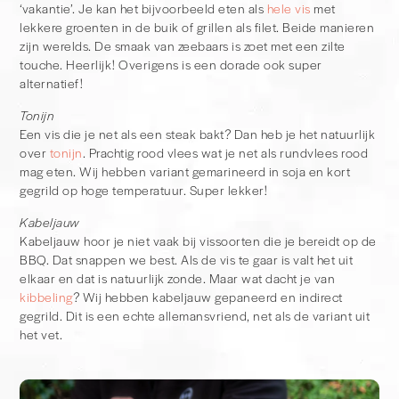
‘vakantie’. Je kan het bijvoorbeeld eten als
hele vis
met
lekkere groenten in de buik of grillen als filet. Beide manieren
zijn werelds. De smaak van zeebaars is zoet met een zilte
touche. Heerlijk! Overigens is een dorade ook super
alternatief!
Tonijn
Een vis die je net als een steak bakt? Dan heb je het natuurlijk
over
tonijn
. Prachtig rood vlees wat je net als rundvlees rood
mag eten. Wij hebben variant gemarineerd in soja en kort
gegrild op hoge temperatuur. Super lekker!
Kabeljauw
Kabeljauw hoor je niet vaak bij vissoorten die je bereidt op de
BBQ. Dat snappen we best. Als de vis te gaar is valt het uit
elkaar en dat is natuurlijk zonde. Maar wat dacht je van
kibbeling
? Wij hebben kabeljauw gepaneerd en indirect
gegrild. Dit is een echte allemansvriend, net als de variant uit
het vet.