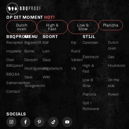
OP DIT MOMENT
HOT!
Dutch
High &
Low &
Plancha
oven
Fast
Slow
BBQPROOF
MENU
SOORT
STIJL
Recepten
Bijgerecht
Kalf
Kip
Caveman
Dutch
oven
Inspiratie
Borrel
Lam
Rund
Elektrisch
Gas
Over
Dessert
Saus
Varken
BBQproof
High &
Houtskool
Hoofdgerecht
Vegetarisch
Vis
Fast
BBQ&A
Saus
Wild
Low &
On the
Samenwerken
Voorgerecht
Slow
side
Contact
Plancha
Roken
Spit /
Rotisserie
SOCIALS