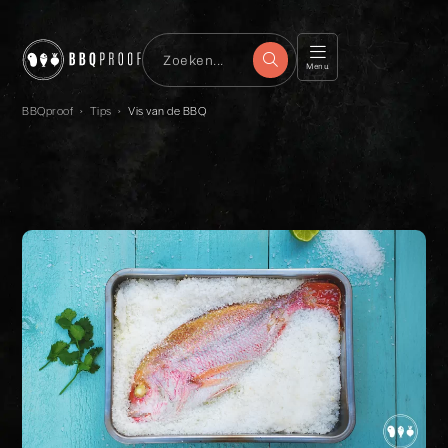
Menu
BBQproof
›
Tips
›
Vis van de BBQ