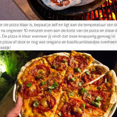
 de pizza klaar is, bepaal je zelf en ligt aan de temperatuur van 
na ongeveer 10 minuten even aan de korst van de pizza en draai d
s. De pizza is klaar wanneer jij vindt dat deze knapperig genoeg is!
 pizza af door er nog wat oregano en basilicumblaadjes overheen 
kelijk!