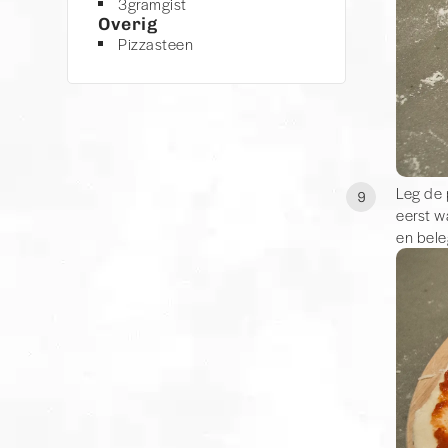
3
gram
gist
Overig
Pizzasteen
Leg de 
9
eerst w
en bele