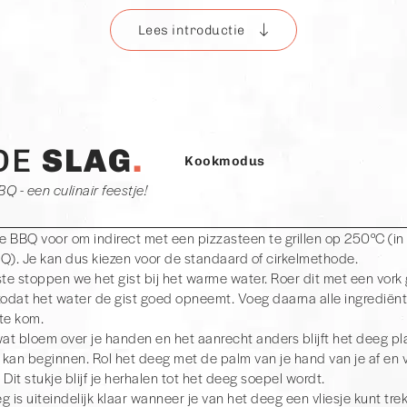
Lees introductie
a ooit!
ijf heb ik net mijn lekkerste pizza ooit van de BBQ op. Tot nu toe dan,
ijk hetzelfde. Maar dat is het mooie van een pizza zelf maken. Je ka
en verbeteren.
 deeg maken
DE
SLAG
Kookmodus
ilt maken kan je er voor kiezen om pizzadeeg te kopen in de superma
an, alleen was ik niet tevreden over de smaak van de bodem. Dus 
Q - een culinair feestje!
ter en bloem. Met behulp van een goede vriend (bakker Martijn) be
rlijk recept voor een pizzabodem. En dit willen wij graag met jullie
je BBQ voor om indirect met een pizzasteen te grillen op 250°C (in
n? Dan kan je gelijk door naar stap 2: opmaken van de pizza.
Q). Je kan dus kiezen voor de standaard of cirkelmethode.
kolen in een kegel BBQ?
ste stoppen we het gist bij het warme water. Roer dit met een vor
asteen niet boven de kolen. Wanneer je kolen onder de pizzasteen
zodat het water de gist goed opneemt. Voeg daarna alle ingrediënte
izza (ja dat is een keer gebeurd) en dat willen we niet. Je kan er
te kom.
e leggen zoals we vaker doen of je legt ze in een cirkel om de pizz
wat bloem over je handen en het aanrecht anders blijft het deeg pl
en hebben voordelen en nadelen.
kan beginnen. Rol het deeg met de palm van je hand van je af en
 Dit stukje blijf je herhalen tot het deeg soepel wordt.
g is uiteindelijk klaar wanneer je van het deeg een vliesje kunt tre