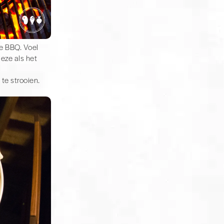
de BBQ. Voel
eze als het
te strooien.