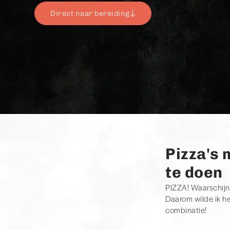
Direct naar bereiding
Pizza's 
te doen
PIZZA! Waarschijnl
Daarom wilde ik h
combinatie!