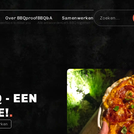
Over BBQproof
BBQ&A
Samenwerken
meer
Nice to meat you
Alle antwoorden
Let’s BBQ together
 - EEN
E!
rken