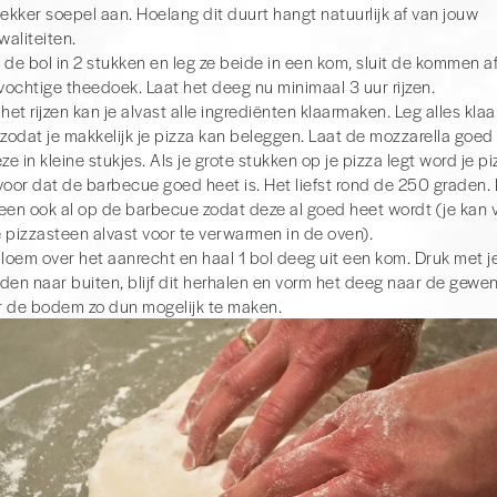
lekker soepel aan. Hoelang dit duurt hangt natuurlijk af van jouw
aliteiten.
 de bol in 2 stukken en leg ze beide in een kom, sluit de kommen a
 methode
ochtige theedoek. Laat het deeg nu minimaal 3 uur rijzen.
e 'standaard methode' is dat de kolen dicht bij elkaar liggen en du
het rijzen kan je alvast alle ingrediënten klaarmaken. Leg alles klaar
uden ze de hitte langer vast. Het nadeel is dat je de pizza tijdens
 zodat je makkelijk je pizza kan beleggen. Laat de mozzarella goed
m de bodem overal krokant te krijgen.
ze in kleine stukjes. Als je grote stukken op je pizza legt word je pi
hode
voor dat de barbecue goed heet is. Het liefst rond de 250 graden.
e 'cirkel methode' Is dat de kolen rondom de pizza liggen. Je hoeft
een ook al op de barbecue zodat deze al goed heet wordt (je kan 
de bereiding. Nadeel is dat de kolen uit elkaar liggen en snel warmt
 pizzasteen alvast voor te verwarmen in de oven).
 'standaard methode' gekozen.
bloem over het aanrecht en haal 1 bol deeg uit een kom. Druk met je
den naar buiten, blijf dit herhalen en vorm het deeg naar de gewen
 de bodem zo dun mogelijk te maken.
e al wat jaartjes verder en heb ik meerdere methodes beschreven.
t-up voor jou BBQ? Check dan de pizza set-up voor een
ketel BBQ
o