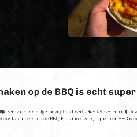
maken op de BBQ is echt super
ijk ben ik niet de enige maar
pizza
hoort zeker tot een van mijn fa
et ook klaarmaken op de BBQ. En ik moet zeggen pizza en BBQ is 