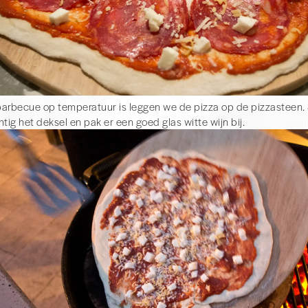
arbecue op temperatuur is leggen we de pizza op de pizzasteen. 
htig het deksel en pak er een goed glas witte wijn bij.