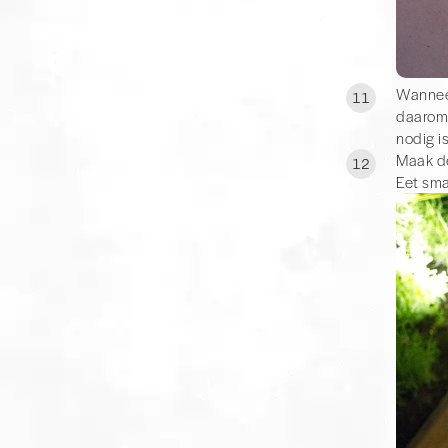
Wanneer
11
daarom 
nodig i
Maak de
12
Eet sma