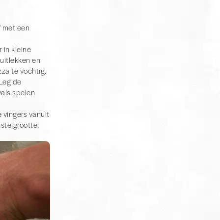
f met een
s veel hitte
 in kleine
 de bereiding af en
 uitlekken en
zza te vochtig.
 Leg de
 de pizza dus niet
vals spelen
e verliezen. Wij
 vingers vanuit
ste grootte.
 Wil je de
f
kamado BBQ
.