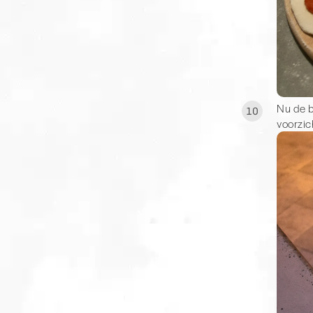
Nu de b
10
voorzic