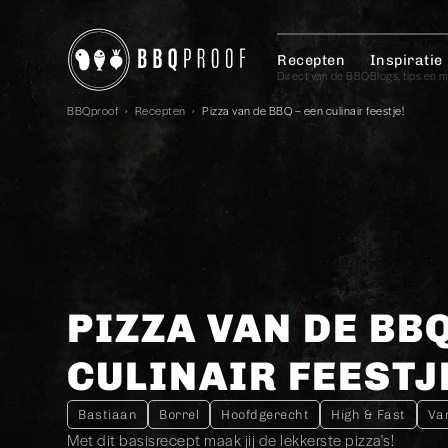
Recepten
Inspiratie
Direct van de BBQ
Blogs, tips en 
BBQproof
›
Recepten
›
Pizza van de BBQ – een culinair feestje!
PIZZA VAN DE BBQ
CULINAIR FEESTJ
Bastiaan
Borrel
Hoofdgerecht
High & Fast
Va
Met dit basisrecept maak jij de lekkerste pizza's!