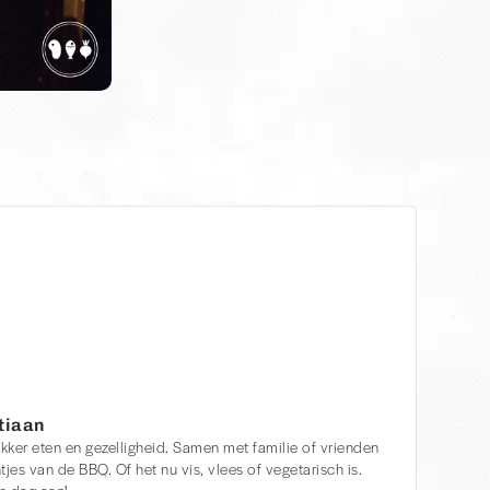
tiaan
kker eten en gezelligheid. Samen met familie of vrienden
tjes van de BBQ. Of het nu vis, vlees of vegetarisch is.