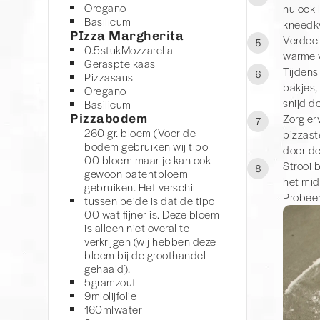
Oregano
nu ook 
Basilicum
kneedkw
PIzza Margherita
Verdeel
5
De standaard
0.5
stuk
Mozzarella
warme v
Geraspte kaas
Het voordeel van d
Tijdens 
6
Pizzasaus
produceren, ook ho
bakjes,
Oregano
toe moet draaien o
snijd de
Basilicum
De cirkel met
Pizzabodem
Zorg er
7
260 gr. bloem (Voor de
Het voordeel van d
pizzast
bodem gebruiken wij tipo
te draaien tijdens 
door de
00 bloem maar je kan ook
hebben nu voor de
Strooi 
8
gewoon patentbloem
het mid
UPDATE
gebruiken. Het verschil
Probeer
Ondertussen zijn w
tussen beide is dat de tipo
00 wat fijner is. Deze bloem
perfecte pizza se
is alleen niet overal te
verkrijgen (wij hebben deze
bloem bij de groothandel
gehaald).
5
gram
zout
9
ml
olijfolie
160
ml
water