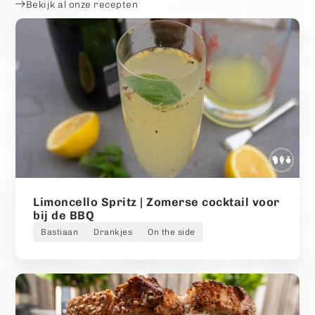
Bekijk al onze recepten
Limoncello Spritz | Zomerse cocktail voor
bij de BBQ
Bastiaan
Drankjes
On the side