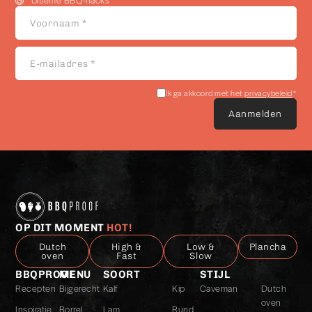
Ultieme BBQ-hacks
Voornaam
*
E-
mailadres
*
Akkoord
Ik ga akkoord met het
privacybeleid
*
met
het
privacybeleid
*
OP DIT MOMENT
HOT!
Dutch
High &
Low &
Plancha
oven
Fast
Slow
BBQPROOF
MENU
SOORT
STIJL
Recepten
Bijgerecht
Kalf
Kip
Caveman
Dutch
oven
Inspiratie
Borrel
Lam
Rund