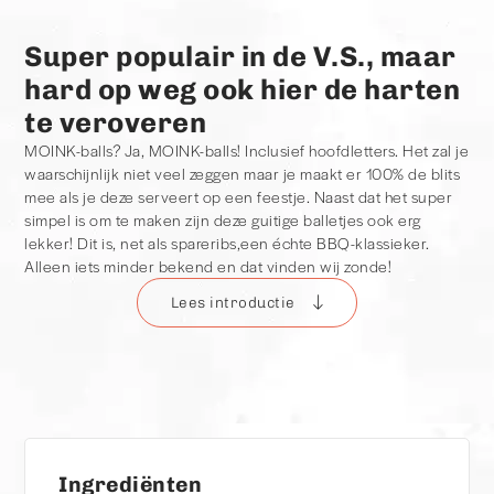
Super populair in de V.S., maar
hard op weg ook hier de harten
te veroveren
MOINK-balls? Ja, MOINK-balls! Inclusief hoofdletters. Het zal je
waarschijnlijk niet veel zeggen maar je maakt er 100% de blits
mee als je deze serveert op een feestje. Naast dat het super
simpel is om te maken zijn deze guitige balletjes ook erg
lekker! Dit is, net als spareribs,een échte BBQ-klassieker.
Alleen iets minder bekend en dat vinden wij zonde!
Lees introductie
Oorsprong van de MOINK ball
Dan de vreemde naam. Het woord MOINK slaat namelijk op
de twee hoofdingrediënten van dit gerechtje namelijk
rundvlees ('MOOOOOO') en varkensvlees ('OINK'). Het
originele recept is als geintje bedacht door Larry Gaian
(
https://www.instagram.com/bbqgrail/
)
en is op basis van
Italiaanse diepvries gehaktballetjes. Nu houden wij daar niet
Ingrediënten