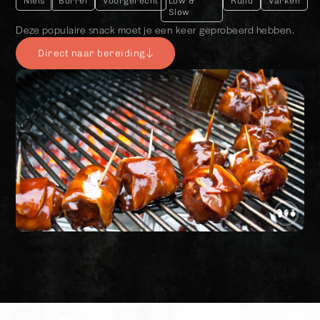
Niels
Borrel
Voorgerecht
Low &
Rund
Varken
Slow
Deze populaire snack moet je een keer geprobeerd hebben.
Direct naar bereiding