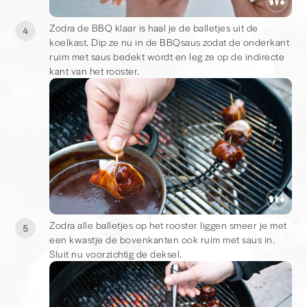
Zodra de BBQ klaar is haal je de balletjes uit de
4
koelkast. Dip ze nu in de BBQsaus zodat de onderkant
ruim met saus bedekt wordt en leg ze op de indirecte
kant van het rooster.
Zodra alle balletjes op het rooster liggen smeer je met
5
een kwastje de bovenkanten ook ruim met saus in.
Sluit nu voorzichtig de deksel.