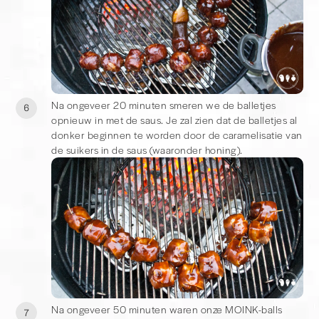
Na ongeveer 20 minuten smeren we de balletjes
6
opnieuw in met de saus. Je zal zien dat de balletjes al
donker beginnen te worden door de caramelisatie van
de suikers in de saus (waaronder honing).
Na ongeveer 50 minuten waren onze MOINK-balls
7