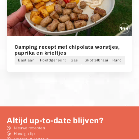
Camping recept met chipolata worstjes,
paprika en krieltjes
Bastiaan
Hoofdgerecht
Gas
Skottelbraai
Rund
Altijd up-to-date blijven?
Nieuwe recepten
Handige tips