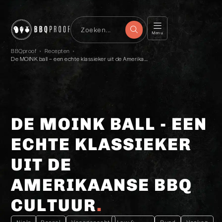
Menu
BBQproof
›
Recepten
›
De MOINK ball – een echte klassieker uit de Amerikaanse BBQ cultuur
DE MOINK BALL - EEN
ECHTE KLASSIEKER
UIT DE
AMERIKAANSE BBQ
CULTUUR