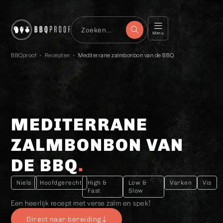
Menu
BBQproof
›
Recepten
›
Mediterrane zalmbonbon van de BBQ
MEDITERRANE
ZALMBONBON VAN
DE BBQ
Niels
Hoofdgerecht
High &
Low &
Varken
Vis
Fast
Slow
Een heerlijk recept met verse zalm en spek!
Direct naar bereiding