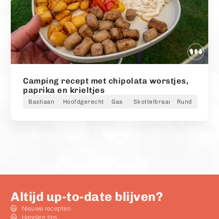
Camping recept met chipolata worstjes,
paprika en krieltjes
Bastiaan
Hoofdgerecht
Gas
Skottelbraai
Rund
Altijd up-to-date blijven?
Nieuwe recepten
Handige tips