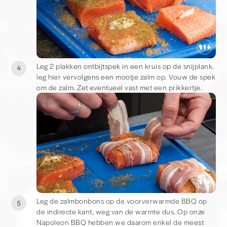
Leg 2 plakken ontbijtspek in een kruis op de snijplank.
4
leg hier vervolgens een mootje zalm op. Vouw de spek
om de zalm. Zet eventueel vast met een prikkertje.
Leg de zalmbonbons op de voorverwarmde BBQ op
5
de indirecte kant, weg van de warmte dus. Op onze
Napoleon BBQ hebben we daarom enkel de meest