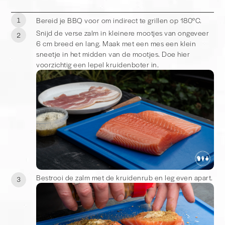
Bereid je BBQ voor om indirect te grillen op 180°C.
1
Snijd de verse zalm in kleinere mootjes van ongeveer
2
6 cm breed en lang. Maak met een mes een klein
sneetje in het midden van de mootjes. Doe hier
voorzichtig een lepel kruidenboter in.
Bestrooi de zalm met de kruidenrub en leg even apart.
3