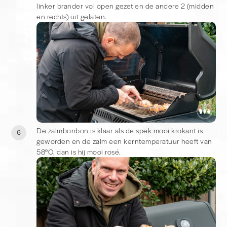
linker brander vol open gezet en de andere 2 (midden
en rechts) uit gelaten.
De zalmbonbon is klaar als de spek mooi krokant is
6
geworden en de zalm een kerntemperatuur heeft van
58°C, dan is hij mooi rosé.