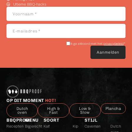
Ultieme BBQ-hacks
Voornaam
*
E-
mailadres
*
Akkoord
Ik ga akkoord met het
privacybeleid
*
met
het
privacybeleid
*
OP DIT MOMENT
HOT!
Dutch
High &
Low &
Plancha
oven
Fast
Slow
BBQPROOF
MENU
SOORT
STIJL
Recepten
Bijgerecht
Kalf
Kip
Caveman
Dutch