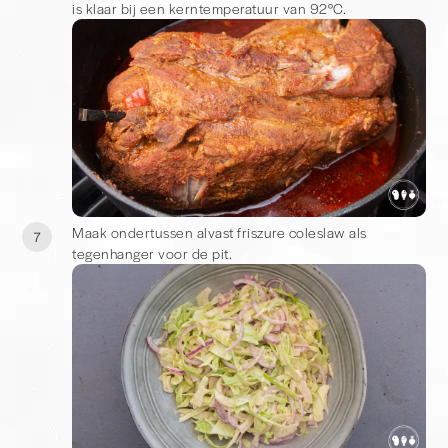
is klaar bij een kerntemperatuur van 92°C.
Maak ondertussen alvast friszure coleslaw als
7
tegenhanger voor de pit.