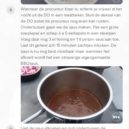
Wanneer de procureur klaar is, schenk je vrijwel al het
8
vocht uit de DO in een maatbeker. Sluit de deksel van
de DO zodat de procureur nog even kan rusten.
Ondertussen gaan we de saus maken. Pak een grote
soeplepel en schep 4 a 5 eetlepels in een steelpan.
Voeg daar nog 3 el honing en 1 tl piripiri saus aan toe.
Laat dit geheel zo'n 15 minuten zachtjes inkoken. De
saus is nu nog best vloeibaar maar wanneer het
afkoelt wordt het een stroperige eigengemaakte
BBQsaus.
Laat de saus afkoelen en pull ondertussen de