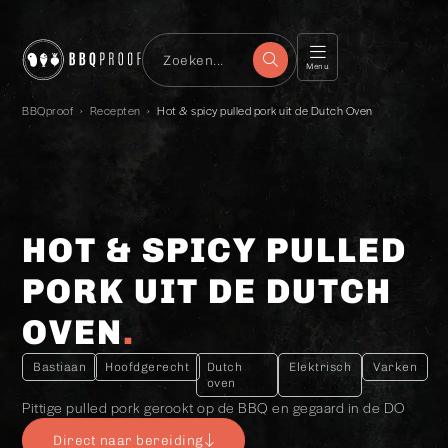
Menu
BBQproof
›
Recepten
›
Hot & spicy pulled pork uit de Dutch Oven
HOT & SPICY PULLED
PORK UIT DE DUTCH
OVEN
Bastiaan
Hoofdgerecht
Dutch
Elektrisch
Varken
oven
Pittige pulled pork gerookt op de BBQ en gegaard in de DO
Direct naar bereiding