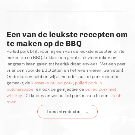
Een van de leukste recepten om
te maken op de BBQ
Pulled pork blijft voor mij een van de leukste recepten om te
maken op de BBQ. Lekker een groot stuk vlees roken en
langzaam laten garen tot heerlijk draadjesvlees. Met een paar
vrienden voor de BBQ zitten en het leven vieren. Genieten!
Ondertussen hebben wij al meerder pulled pork recepten
gemaakt; de
klassieke pulled pork
,
pulled pork in
butcherspaper
en ook de geïnjecteerde
pulled pork met
whiskey
. Dit keer gaan we pulled pork maken in een
Dutch
oven
.
Lees introductie
De klassieke manier voor pulled pork
De klassieke low & slow manier is om eerst de procureur te