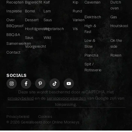
Recepten
Bijgerecht
Kalf
Kip
Caveman
Dutch
oven
Inspiratie
Borrel
Lam
Rund
Elektrisch
Gas
Over
Dessert
Saus
Varken
BBQproof
High &
Houtskool
Hoofdgerecht
Vegetarisch
Vis
Fast
BBQ&A
Saus
Wild
Low &
On the
Samenwerken
Voorgerecht
Slow
side
Contact
Plancha
Roken
Spit /
Rotisserie
SOCIALS
Deze site wordt beschermd door reCAPTCHA. Het
privacybeleid
en de
servicevoorwaarden
van Google zijn van
toepassing.
Privacybeleid
Cookies
© 2026 Gerealiseerd door
Online Monkeys