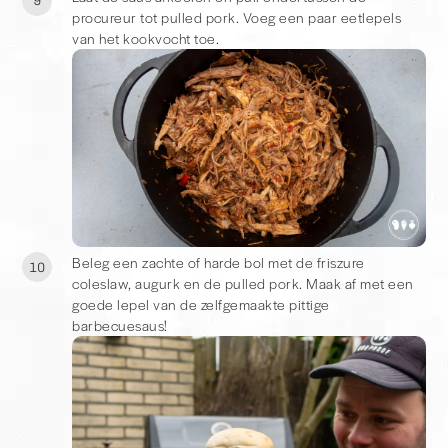
9
procureur tot pulled pork. Voeg een paar eetlepels
van het kookvocht toe.
Beleg een zachte of harde bol met de friszure
10
coleslaw, augurk en de pulled pork. Maak af met een
goede lepel van de zelfgemaakte pittige
barbecuesaus!