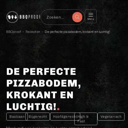
Menu
BBQproof
›
Recepten
›
De perfecte pizzabodem, krokant en luchtig!
DE PERFECTE
PIZZABODEM,
KROKANT EN
LUCHTIG!
Bastiaan
Bijgerecht
Hoofdgerecht
High &
Vegetarisch
Fast