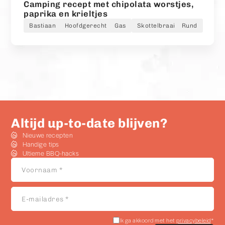
Camping recept met chipolata worstjes,
paprika en krieltjes
Bastiaan
Hoofdgerecht
Gas
Skottelbraai
Rund
Altijd up-to-date blijven?
Nieuwe recepten
Handige tips
Ultieme BBQ-hacks
Voornaam
*
E-
mailadres
*
Akkoord
Ik ga akkoord met het
privacybeleid
*