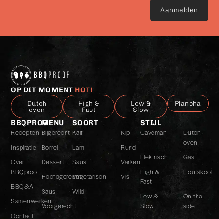
met
het
privacybeleid
*
OP DIT MOMENT
HOT!
Dutch
High &
Low &
Plancha
oven
Fast
Slow
BBQPROOF
MENU
SOORT
STIJL
Recepten
Bijgerecht
Kalf
Kip
Caveman
Dutch
oven
Inspiratie
Borrel
Lam
Rund
Elektrisch
Gas
Over
Dessert
Saus
Varken
BBQproof
High &
Houtskool
Hoofdgerecht
Vegetarisch
Vis
Fast
BBQ&A
Saus
Wild
Low &
On the
Samenwerken
Voorgerecht
Slow
side
Contact