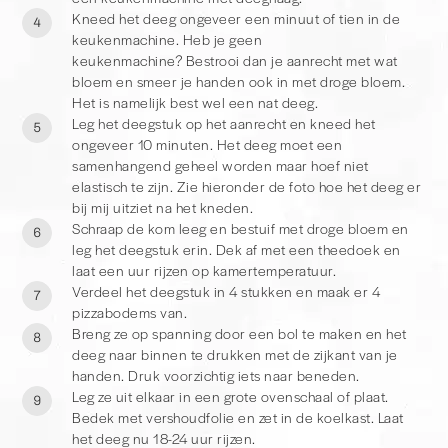
Kneed het deeg ongeveer een minuut of tien in de
volgende keer dan pizza wilt maken, haal je de bodems 3 a 4
4
keukenmachine. Heb je geen
uur van te voren uit de vriezer.
keukenmachine? Bestrooi dan je aanrecht met wat
bloem en smeer je handen ook in met droge bloem.
Het is namelijk best wel een nat deeg.
Leg het deegstuk op het aanrecht en kneed het
5
ongeveer 10 minuten. Het deeg moet een
samenhangend geheel worden maar hoef niet
elastisch te zijn. Zie hieronder de foto hoe het deeg er
bij mij uitziet na het kneden.
Schraap de kom leeg en bestuif met droge bloem en
6
leg het deegstuk erin. Dek af met een theedoek en
laat een uur rijzen op kamertemperatuur.
Verdeel het deegstuk in 4 stukken en maak er 4
7
pizzabodems van.
Breng ze op spanning door een bol te maken en het
8
deeg naar binnen te drukken met de zijkant van je
handen. Druk voorzichtig iets naar beneden.
Leg ze uit elkaar in een grote ovenschaal of plaat.
9
Bedek met vershoudfolie en zet in de koelkast. Laat
het deeg nu 18-24 uur rijzen.