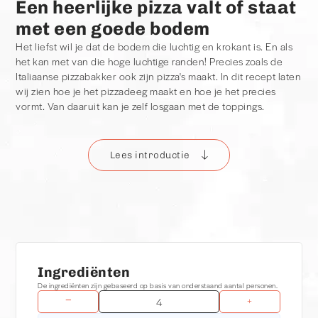
Een heerlijke pizza valt of staat
met een goede bodem
Het liefst wil je dat de bodem die luchtig en krokant is. En als
het kan met van die hoge luchtige randen! Precies zoals de
Italiaanse pizzabakker ook zijn pizza's maakt. In dit recept laten
wij zien hoe je het pizzadeeg maakt en hoe je het precies
vormt. Van daaruit kan je zelf losgaan met de toppings.
Lees introductie
Pizza's bakken op verschillende soorten bbq's
Wil je een pizza bakken op een Kamado? Lees dan hier de
ideale
pizza set-up voor een kamado
. Wil je een pizza bakken
op een Weber? Lees dan hier de pizza
set-up voor een kettel
bbq
Inspiratie
Ingrediënten
Zelf ben ik geen pizzabakker en ik heb mij de afgelopen jaren
dan ook vooral laten inspireren. Daarom wil ik graag
Simon
De ingrediënten zijn gebaseerd op basis van onderstaand aantal personen.
−
+
Giaccotto (pizzabakker en auteur van De Pizzabijbel)
en Björn
Pennheim (Pizzakoning van Instagram) noemen. Zij hebben mij