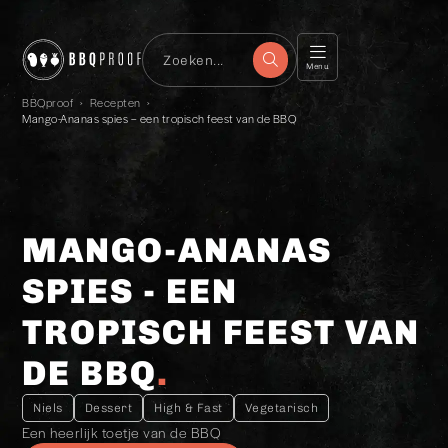
Menu
BBQproof
›
Recepten
›
Mango-Ananas spies – een tropisch feest van de BBQ
MANGO-ANANAS
SPIES - EEN
TROPISCH FEEST VAN
DE BBQ
Niels
Dessert
High & Fast
Vegetarisch
Een heerlijk toetje van de BBQ