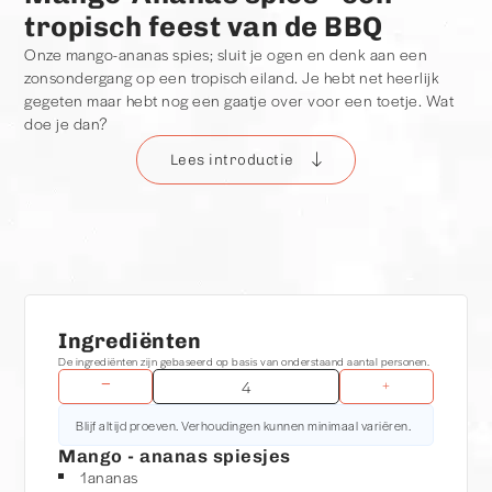
tropisch feest van de BBQ
Onze mango-ananas spies; sluit je ogen en denk aan een
zonsondergang op een tropisch eiland. Je hebt net heerlijk
gegeten maar hebt nog een gaatje over voor een toetje. Wat
doe je dan?
Lees introductie
Toetje van de BBQ
Combineer deze gedachte met BBQproof. Je zal denken; 'huh,
een toetje van de BBQ?' Jazeker! Het draait bij BBQproof
namelijk niet altijd om vlees of vis. Ook met fruit kunnen wij
prima uit de voeten. Vooral stevige fruitsoorten zoals ananas
of mango, zijn zeer geschikt om mee te BBQ-en.
Simpel en smaakvol
Ingrediënten
Dit toetje is super simpel te bereiden. Daarbij geef je een
De ingrediënten zijn gebaseerd op basis van onderstaand aantal personen.
−
+
tropische touch aan je BBQ waarmee je jouw gasten zeker zult
verrassen. Het licht verteerbare gerecht is daarbij klaar in een
Blijf altijd proeven. Verhoudingen kunnen minimaal variëren.
paar minuten en 100% vegetarisch.
Mango - ananas spiesjes
1
ananas