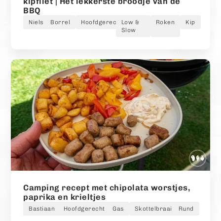
kipfilet | Het lekkerste broodje van de
BBQ
Niels
Borrel
Hoofdgerecht
Low &
Roken
Kip
Slow
Camping recept met chipolata worstjes,
paprika en krieltjes
Bastiaan
Hoofdgerecht
Gas
Skottelbraai
Rund