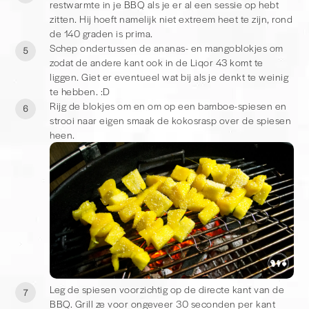
restwarmte in je BBQ als je er al een sessie op hebt
zitten. Hij hoeft namelijk niet extreem heet te zijn, rond
de 140 graden is prima.
Schep ondertussen de ananas- en mangoblokjes om
5
zodat de andere kant ook in de Liqor 43 komt te
liggen. Giet er eventueel wat bij als je denkt te weinig
te hebben. :D
Rijg de blokjes om en om op een bamboe-spiesen en
6
strooi naar eigen smaak de kokosrasp over de spiesen
heen.
Leg de spiesen voorzichtig op de directe kant van de
7
BBQ. Grill ze voor ongeveer 30 seconden per kant