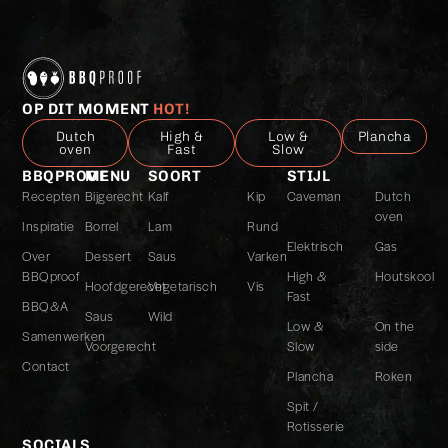
OP DIT MOMENT
HOT!
Dutch
High &
Low &
Plancha
oven
Fast
Slow
BBQPROOF
MENU
SOORT
STIJL
Recepten
Bijgerecht
Kalf
Kip
Caveman
Dutch
oven
Inspiratie
Borrel
Lam
Rund
Elektrisch
Gas
Over
Dessert
Saus
Varken
BBQproof
High &
Houtskool
Hoofdgerecht
Vegetarisch
Vis
Fast
BBQ&A
Saus
Wild
Low &
On the
Samenwerken
Voorgerecht
Slow
side
Contact
Plancha
Roken
Spit /
Rotisserie
SOCIALS