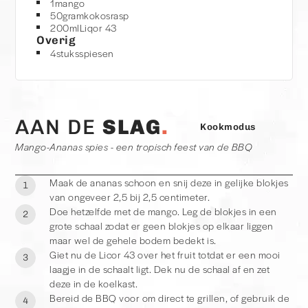
1
mango
50
gram
kokosrasp
200
ml
Liqor 43
Overig
4
stuks
spiesen
AAN DE
SLAG
Kookmodus
Mango-Ananas spies - een tropisch feest van de BBQ
Maak de ananas schoon en snij deze in gelijke blokjes
1
van ongeveer 2,5 bij 2,5 centimeter.
Doe hetzelfde met de mango. Leg de blokjes in een
2
grote schaal zodat er geen blokjes op elkaar liggen
maar wel de gehele bodem bedekt is.
Giet nu de Licor 43 over het fruit totdat er een mooi
3
laagje in de schaalt ligt. Dek nu de schaal af en zet
deze in de koelkast.
Bereid de BBQ voor om direct te grillen, of gebruik de
4