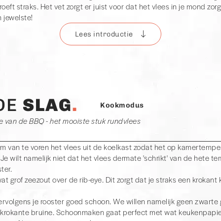
roeft straks. Het vet zorgt er juist voor dat het vlees in je mond zor
 jewelste!
Lees introductie
ye kruiden?
s dat het vlees al enorm smaakvol is van zichzelf waardoor je niet
eper en zout is eigenlijk al voldoende (dit is overigens geen verplich
 dat natuurlijk).
DE
SLAG
Kookmodus
ye van de BBQ - het mooiste stuk rundvlees
im van te voren het vlees uit de koelkast zodat het op kamertempe
Je wilt namelijk niet dat het vlees dermate 'schrikt' van de hete t
ter.
at grof zeezout over de rib-eye. Dit zorgt dat je straks een krokant k
rvolgens je rooster goed schoon. We willen namelijk geen zwarte 
 krokante bruine. Schoonmaken gaat perfect met wat keukenpapier