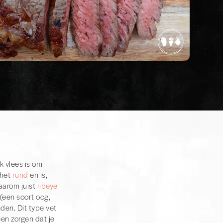
uk vlees is om
 het
rund
en is,
waarom juist
ribeye
 (een soort oog,
den. Dit type vet
en zorgen dat je