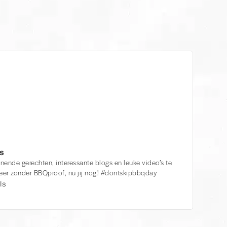
s
nende gerechten, interessante blogs en leuke video’s te
 meer zonder BBQproof, nu jij nog! #dontskipbbqday
ls