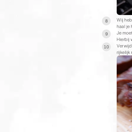
Wij heb
8
haal je 
Je moet
9
Hierbij
Verwijd
10
rijkeli