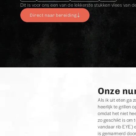
Dit is voor ons een van de lekkerste stukken vlees van d
Direct naar bereiding
Onze nu
Als ik uit eten ga 
heerlijk te grillen
omdat het niet hee
zo geschikt is om t
vandaar rib EYE) e
is gemarmerd door