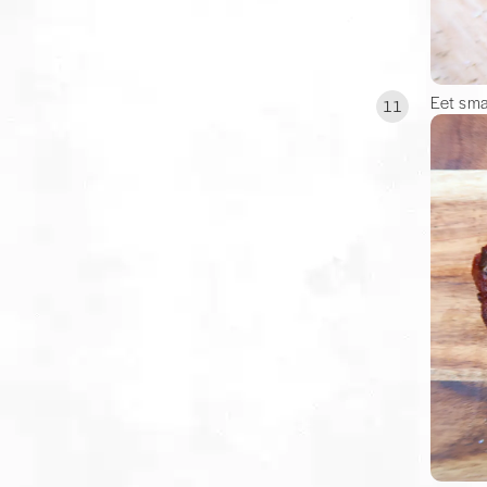
Eet sma
11