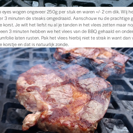
b eyes wogen ongeveer 250g per stuk en waren +/- 2 cm dik. Wij 
r 3 minuten de steaks omgedraaid. Aanschouw nu de prachtige gr
e korst. Je wilt het liefst nu al je tanden in het vlees zetten maar 
een 3 minuten hebben we het vlees van de BBQ gehaald en onder
mfolie laten rusten. Pak het vlees hierbij niet te strak in want dan v
 korstje en dat is natuurlijk zonde.