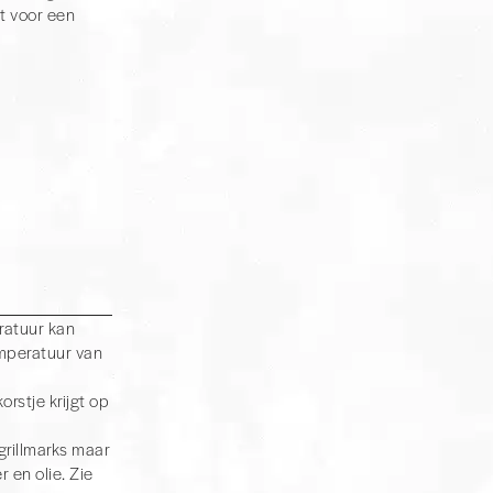
gt voor een
 hoeft na te denken
ting, als je wilt
ratuur kan
emperatuur van
orstje krijgt op
grillmarks maar
 en olie. Zie