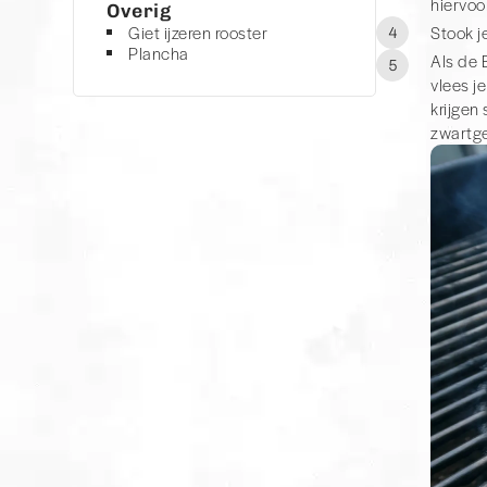
hiervoo
Overig
Giet ijzeren rooster
Stook j
4
Plancha
Als de 
5
vlees j
krijgen
zwartg