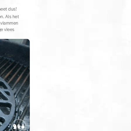
heet dus!
n. Als het
je vlammen
je vlees