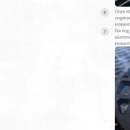
Onze ri
6
ongevee
krokant
Na nog 
7
aluminiu
krokante