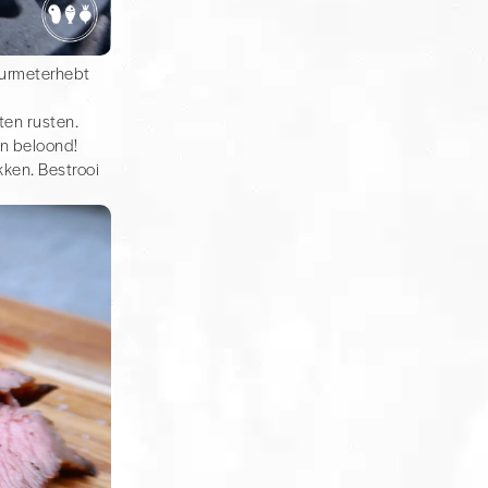
uurmeterhebt
ten rusten.
en beloond!
kken. Bestrooi