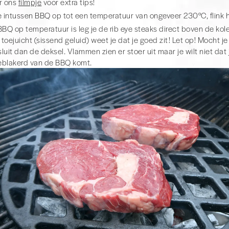
r ons
filmpje
voor extra tips!
e intussen BBQ op tot een temperatuur van ongeveer 230°C, flink 
BBQ op temperatuur is leg je de rib eye steaks direct boven de kole
e toejuicht (sissend geluid) weet je dat je goed zit! Let op! Mocht 
 sluit dan de deksel. Vlammen zien er stoer uit maar je wilt niet dat 
eblakerd van de BBQ komt.