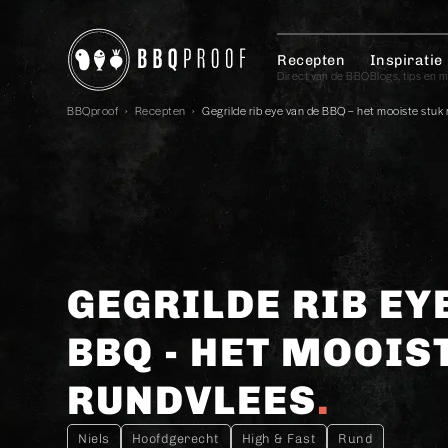
Recepten
Inspiratie
Direct van de BBQ
Blogs, tips en 
BBQproof
›
Recepten
›
GEGRILDE RIB EY
BBQ - HET MOOIS
RUNDVLEES
Niels
Hoofdgerecht
High & Fast
Rund