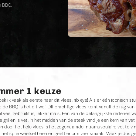
e BBQ.
mmer 1 keuze
zoek ik vaak als eerste naar dit vlees: rib eye! Als er één iconisch st
 op de BBQ is het dit wel! Dit prachtige vlees komt vanuit de rug van
l veel gebruikt is, lekker mals. Een van de belangrijkste redenen 
e grillen is vet. In het midden van de steak vind je een kern van vet
n door het hele vlees is het zogenaamde intramusculaire vet te vin
 het spierweefsel heen en geeft enorm veel smaak. Maak je dus ge