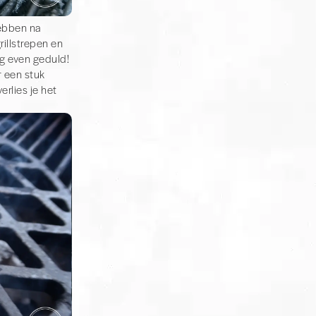
hebben na
illstrepen en
nog even geduld!
 een stuk
erlies je het