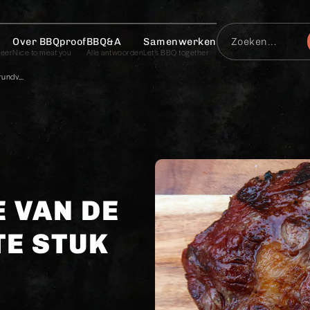
Over BBQproof
BBQ&A
Samenwerken
meer
Nice to meat you
Alle antwoorden
Let’s BBQ together
Gegrilde rib eye van de BBQ – het mooiste stuk rundvlees
E VAN DE
TE STUK