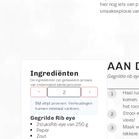
hier nog iets van p
smaakexplosie van
Moet je Rib e
Nog een voordeel i
over de kruiding, p
experimenteren mag
AAN 
Ingrediënten
Gegrilde rib e
De ingrediënten zijn gebaseerd op basis
van onderstaand aantal personen.
−
+
Haal ru
1
komen. 
Blijf altijd proeven. Verhoudingen
het roos
kunnen minimaal variëren.
Strooi w
2
Gegrilde Rib eye
vlees!
2
stuks
Rib eye van 250 g
Maak ve
3
Peper
lekkere
Zout