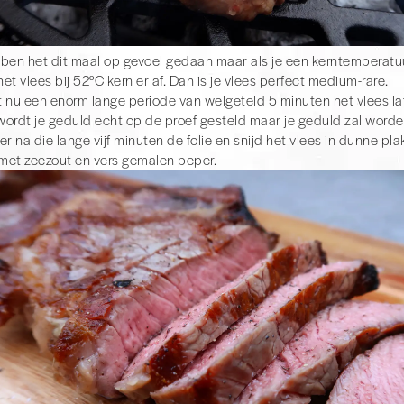
ben het dit maal op gevoel gedaan maar als je een kerntemperat
het vlees bij 52°C kern er af. Dan is je vlees perfect medium-rare.
 nu een enorm lange periode van welgeteld 5 minuten het vlees la
 wordt je geduld echt op de proef gesteld maar je geduld zal word
er na die lange vijf minuten de folie en snijd het vlees in dunne pla
jk met zeezout en vers gemalen peper.