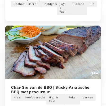
Bastiaan
Borrel
Hoofdgerecht
High
Plancha
Kip
&
Fast
Char Siu van de BBQ | Sticky Aziatische
BBQ met procureur
Niels
Hoofdgerecht
High &
Roken
Varken
Fast