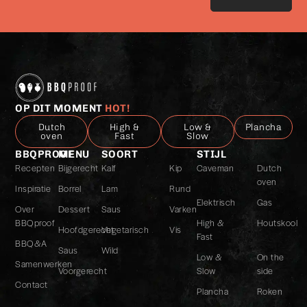
het
privacybeleid
*
OP DIT MOMENT
HOT!
Dutch
High &
Low &
Plancha
oven
Fast
Slow
BBQPROOF
MENU
SOORT
STIJL
Recepten
Bijgerecht
Kalf
Kip
Caveman
Dutch
oven
Inspiratie
Borrel
Lam
Rund
Elektrisch
Gas
Over
Dessert
Saus
Varken
BBQproof
High &
Houtskool
Hoofdgerecht
Vegetarisch
Vis
Fast
BBQ&A
Saus
Wild
Low &
On the
Samenwerken
Voorgerecht
Slow
side
Contact
Plancha
Roken