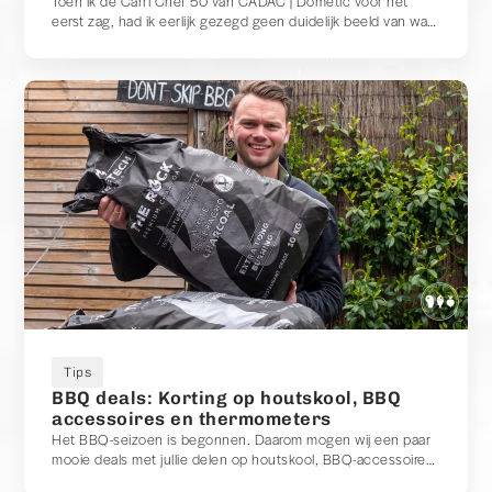
Toen ik de Carri Chef 50 van CADAC | Dometic voor het
eerst zag, had ik eerlijk gezegd geen duidelijk beeld van wat
het precies was. Vrienden om mij heen hadden het altijd
over een CADAC als een skottelbraai. Maar toen ik de Carri
Chef zag, dacht ik juist: dit lijkt toch gewoon op een BBQ?
Dat maakte mij nieuwsgierig. Is het een barbecue? Een
skottelbraai? Of misschien allebei? Na meerdere keren
gebruiken, van het grillen van een flinke ribeye tot het roken
van zalm met een rookbox, heb ik inmiddels een goed beeld
van wat deze CADAC nu eigenlijk is. En ik moet zeggen: hij
heeft me op meerdere punten verrast.
Tips
BBQ deals: Korting op houtskool, BBQ
accessoires en thermometers
Het BBQ-seizoen is begonnen. Daarom mogen wij een paar
mooie deals met jullie delen op houtskool, BBQ-accessoires
en thermometers die wij zelf graag gebruiken tijdens onze