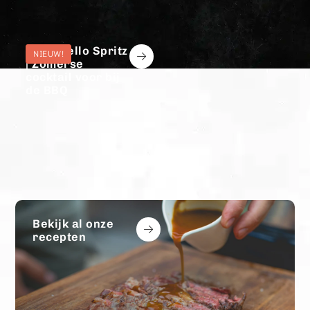
Limoncello Spritz
| Zomerse
cocktail voor bij
de BBQ
Bekijk al onze
recepten