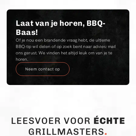
Laat van je horen, BBQ-
Baas!
Of je nou een brandende vraag hebt, de ultieme
BBQ-tip wil delen of op zoek bent naar advies: mail
ons gerust. We vinden het altijd leuk om van je te
horen.
Neem contact op
LEESVOER VOOR
ÉCHTE
GRILLMASTERS