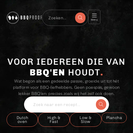
Menu
BBQproof
VOOR IEDEREEN DIE VAN
BBQ'EN
HOUDT
Wat begon als een gedeelde passie, groeide uit tot hét
platform voor BBQ-liefhebbers. Geen poespas, gewoon
lekker BBQ’en: precies zoals wij het zelf ook doen.
Dutch
High &
Low &
Plancha
oven
Fast
Slow