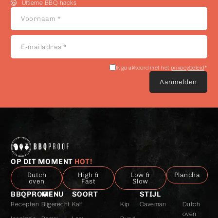
Ultieme BBQ-hacks
Voornaam
*
E-
mailadres
*
Akkoord
Ik ga akkoord met het
privacybeleid
*
met
het
privacybeleid
*
OP DIT MOMENT
HOT!
Dutch
High &
Low &
Plancha
oven
Fast
Slow
BBQPROOF
MENU
SOORT
STIJL
Recepten
Bijgerecht
Kalf
Kip
Caveman
Dutch
oven