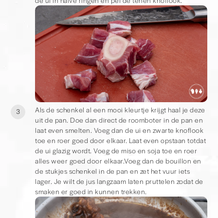
de ui in halve ringen en pel de tenen knoflook.
Als de schenkel al een mooi kleurtje krijgt haal je deze
3
uit de pan. Doe dan direct de roomboter in de pan en
laat even smelten. Voeg dan de ui en zwarte knoflook
toe en roer goed door elkaar. Laat even opstaan totdat
de ui glazig wordt. Voeg de miso en soja toe en roer
alles weer goed door elkaar.Voeg dan de bouillon en
de stukjes schenkel in de pan en zet het vuur iets
lager. Je wilt de jus langzaam laten pruttelen zodat de
smaken er goed in kunnen trekken.