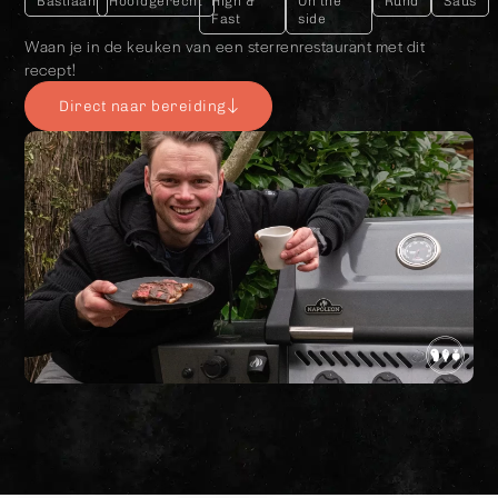
Bastiaan
Hoofdgerecht
High &
On the
Rund
Saus
Fast
side
Waan je in de keuken van een sterrenrestaurant met dit
recept!
Direct naar bereiding