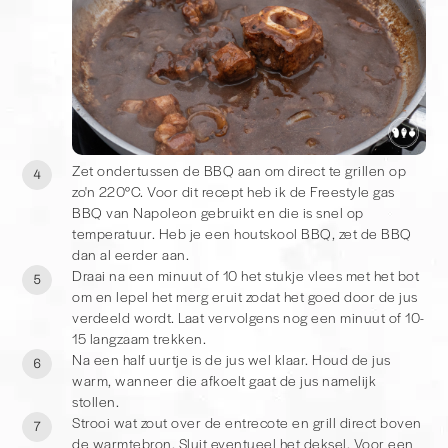
Zet ondertussen de BBQ aan om direct te grillen op
4
zo'n 220°C. Voor dit recept heb ik de Freestyle gas
BBQ van Napoleon gebruikt en die is snel op
temperatuur. Heb je een houtskool BBQ, zet de BBQ
dan al eerder aan.
Draai na een minuut of 10 het stukje vlees met het bot
5
om en lepel het merg eruit zodat het goed door de jus
verdeeld wordt. Laat vervolgens nog een minuut of 10-
15 langzaam trekken.
Na een half uurtje is de jus wel klaar. Houd de jus
6
warm, wanneer die afkoelt gaat de jus namelijk
stollen.
Strooi wat zout over de entrecote en grill direct boven
7
de warmtebron. Sluit eventueel het deksel. Voor een