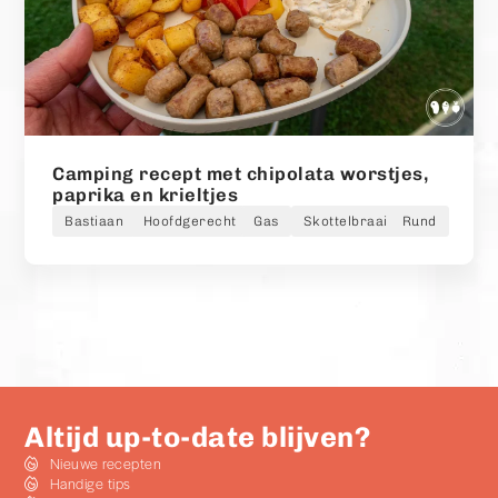
Camping recept met chipolata worstjes,
paprika en krieltjes
Bastiaan
Hoofdgerecht
Gas
Skottelbraai
Rund
Altijd up-to-date blijven?
Nieuwe recepten
Handige tips