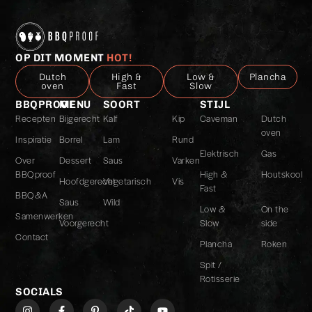
OP DIT MOMENT
HOT!
Dutch
High &
Low &
Plancha
oven
Fast
Slow
BBQPROOF
MENU
SOORT
STIJL
Recepten
Bijgerecht
Kalf
Kip
Caveman
Dutch
oven
Inspiratie
Borrel
Lam
Rund
Elektrisch
Gas
Over
Dessert
Saus
Varken
BBQproof
High &
Houtskool
Hoofdgerecht
Vegetarisch
Vis
Fast
BBQ&A
Saus
Wild
Low &
On the
Samenwerken
Voorgerecht
Slow
side
Contact
Plancha
Roken
Spit /
Rotisserie
SOCIALS