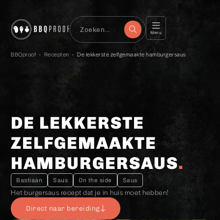
Menu
BBQproof
›
Recepten
›
De lekkerste zelfgemaakte hamburgersaus
DE LEKKERSTE
ZELFGEMAAKTE
HAMBURGERSAUS
Bastiaan
Saus
On the side
Saus
Het burgersaus recept dat je in huis moet hebben!
Direct naar bereiding