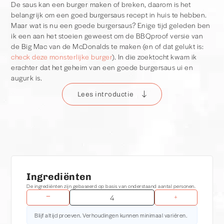
De saus kan een burger maken of breken, daarom is het
belangrijk om een goed burgersaus recept in huis te hebben.
Maar wat is nu een goede burgersaus? Enige tijd geleden ben
ik een aan het stoeien geweest om de BBQproof versie van
de Big Mac van de McDonalds te maken (en of dat gelukt is:
check deze monsterlijke burger
). In die zoektocht kwam ik
erachter dat het geheim van een goede burgersaus ui en
augurk is.
Lees introductie
De perfecte burgersaus
Dat ui en augurk goed perfect passen in een burgersaus is
natuurlijk ook erg logisch. Ze halen het beste in elkaar naar
boven. Kijk maar eens op een gemiddelde menukaart. Op een
burger zit altijd wel ui of augurk. Een gouden combinatie als je
het mij vraagt. Het belangrijkste aan deze saus is natuurlijk dat
deze lekker is. Maar daarnaast heb je de saus binnen een
Ingrediënten
handomdraai op tafel staan. Het zijn allemaal ingredienten die
De ingrediënten zijn gebaseerd op basis van onderstaand aantal personen.
(vrijwel) iedereen in huis heeft. Alles in de keukenmachine en
−
+
de saus staat binnen no-time op tafel. Zo kan je altijd een
Blijf altijd proeven. Verhoudingen kunnen minimaal variëren.
waanzinnige burger op tafel serveren!