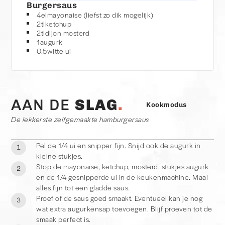
Burgersaus
4
el
mayonaise (liefst zo dik mogelijk)
2
tl
ketchup
TIP
2
tl
dijon mosterd
Ik gebruik het liefst een Zaanse mayonaise. Uiteraard kan ook
1
augurk
0.5
witte ui
elk andere merk. Kies in ieder geval voor een wat dikkere
mayo. Omdat er augurk en ui door de saus heen gaan wordt
de saus dunner.
AAN DE
SLAG
Kookmodus
De lekkerste zelfgemaakte hamburgersaus
Pel de 1/4 ui en snipper fijn. Snijd ook de augurk in
1
kleine stukjes.
Stop de mayonaise, ketchup, mosterd, stukjes augurk
2
en de 1/4 gesnipperde ui in de keukenmachine. Maal
alles fijn tot een gladde saus.
Proef of de saus goed smaakt. Eventueel kan je nog
3
wat extra augurkensap toevoegen. Blijf proeven tot de
smaak perfect is.